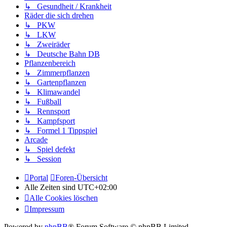
↳ Gesundheit / Krankheit
Räder die sich drehen
↳ PKW
↳ LKW
↳ Zweiräder
↳ Deutsche Bahn DB
Pflanzenbereich
↳ Zimmerpflanzen
↳ Gartenpflanzen
↳ Klimawandel
↳ Fußball
↳ Rennsport
↳ Kampfsport
↳ Formel 1 Tippspiel
Arcade
↳ Spiel defekt
↳ Session
Portal
Foren-Übersicht
Alle Zeiten sind
UTC+02:00
Alle Cookies löschen
Impressum
Powered by
phpBB
® Forum Software © phpBB Limited