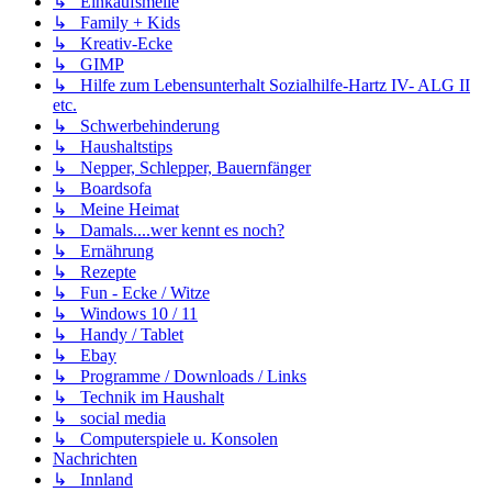
↳ Einkaufsmeile
↳ Family + Kids
↳ Kreativ-Ecke
↳ GIMP
↳ Hilfe zum Lebensunterhalt Sozialhilfe-Hartz IV- ALG II
etc.
↳ Schwerbehinderung
↳ Haushaltstips
↳ Nepper, Schlepper, Bauernfänger
↳ Boardsofa
↳ Meine Heimat
↳ Damals....wer kennt es noch?
↳ Ernährung
↳ Rezepte
↳ Fun - Ecke / Witze
↳ Windows 10 / 11
↳ Handy / Tablet
↳ Ebay
↳ Programme / Downloads / Links
↳ Technik im Haushalt
↳ social media
↳ Computerspiele u. Konsolen
Nachrichten
↳ Innland