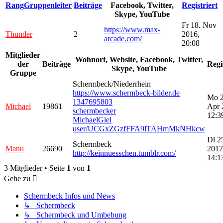
Rang
Gruppenleiter
Beiträge
Facebook, Twitter,
Registriert
Skype, YouTube
Fr 18. Nov
https://www.max-
Thunder
2
2016,
arcade.com/
20:08
Mitglieder
Wohnort, Website, Facebook, Twitter,
der
Beiträge
Regi
Skype, YouTube
Gruppe
Schermbeck/Niederrhein
https://www.schermbeck-bilder.de
Mo 2
1347695803
Michael
19861
Apr 
schermbecker
12:3
MichaelGiel
user/UCGxZGzfFFA9lTAHmMkNHkcw
Di 2
Schermbeck
Manu
26690
2017
http://keinnuesschen.tumblr.com/
14:1
3 Mitglieder • Seite
1
von
1
Gehe zu
Schermbeck Infos und News
↳ Schermbeck
↳ Schermbeck und Umbebung