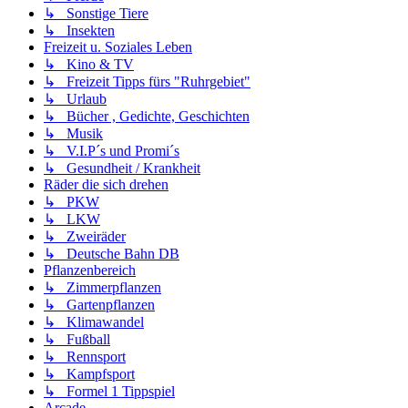
↳ Sonstige Tiere
↳ Insekten
Freizeit u. Soziales Leben
↳ Kino & TV
↳ Freizeit Tipps fürs "Ruhrgebiet"
↳ Urlaub
↳ Bücher , Gedichte, Geschichten
↳ Musik
↳ V.I.P´s und Promi´s
↳ Gesundheit / Krankheit
Räder die sich drehen
↳ PKW
↳ LKW
↳ Zweiräder
↳ Deutsche Bahn DB
Pflanzenbereich
↳ Zimmerpflanzen
↳ Gartenpflanzen
↳ Klimawandel
↳ Fußball
↳ Rennsport
↳ Kampfsport
↳ Formel 1 Tippspiel
Arcade