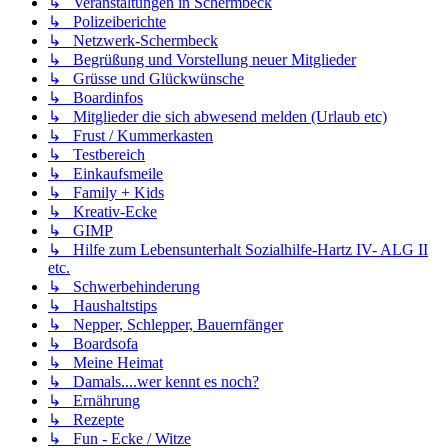
↳ Veranstaltungen in Schermbeck
↳ Polizeiberichte
↳ Netzwerk-Schermbeck
↳ Begrüßung und Vorstellung neuer Mitglieder
↳ Grüsse und Glückwünsche
↳ Boardinfos
↳ Mitglieder die sich abwesend melden (Urlaub etc)
↳ Frust / Kummerkasten
↳ Testbereich
↳ Einkaufsmeile
↳ Family + Kids
↳ Kreativ-Ecke
↳ GIMP
↳ Hilfe zum Lebensunterhalt Sozialhilfe-Hartz IV- ALG II
etc.
↳ Schwerbehinderung
↳ Haushaltstips
↳ Nepper, Schlepper, Bauernfänger
↳ Boardsofa
↳ Meine Heimat
↳ Damals....wer kennt es noch?
↳ Ernährung
↳ Rezepte
↳ Fun - Ecke / Witze