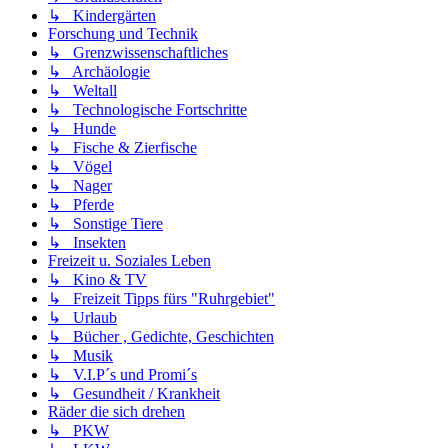
↳ Kindergärten
Forschung und Technik
↳ Grenzwissenschaftliches
↳ Archäologie
↳ Weltall
↳ Technologische Fortschritte
↳ Hunde
↳ Fische & Zierfische
↳ Vögel
↳ Nager
↳ Pferde
↳ Sonstige Tiere
↳ Insekten
Freizeit u. Soziales Leben
↳ Kino & TV
↳ Freizeit Tipps fürs "Ruhrgebiet"
↳ Urlaub
↳ Bücher , Gedichte, Geschichten
↳ Musik
↳ V.I.P´s und Promi´s
↳ Gesundheit / Krankheit
Räder die sich drehen
↳ PKW