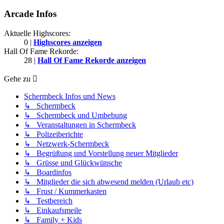
Arcade Infos
Aktuelle Highscores:
0 |
Highscores anzeigen
Hall Of Fame Rekorde:
28 |
Hall Of Fame Rekorde anzeigen
Gehe zu
Schermbeck Infos und News
↳ Schermbeck
↳ Schermbeck und Umbebung
↳ Veranstaltungen in Schermbeck
↳ Polizeiberichte
↳ Netzwerk-Schermbeck
↳ Begrüßung und Vorstellung neuer Mitglieder
↳ Grüsse und Glückwünsche
↳ Boardinfos
↳ Mitglieder die sich abwesend melden (Urlaub etc)
↳ Frust / Kummerkasten
↳ Testbereich
↳ Einkaufsmeile
↳ Family + Kids