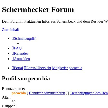
Schermbecker Forum
Dein Forum mit aktuellen Infos aus Schermbeck und dem Rest der We
Zum Inhalt
Schnellzugriff
FAQ
Kalender
Anmelden
Portal
Foren-Übersicht
Mitglieder
pecochia
Profil von pecochia
Benutzername:
pecochia
[
Benutzer administrieren
] [
Berechtigungen des Benu
Alter:
69
Gruppen: