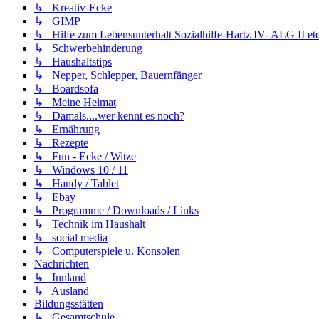
↳ Kreativ-Ecke
↳ GIMP
↳ Hilfe zum Lebensunterhalt Sozialhilfe-Hartz IV- ALG II etc
↳ Schwerbehinderung
↳ Haushaltstips
↳ Nepper, Schlepper, Bauernfänger
↳ Boardsofa
↳ Meine Heimat
↳ Damals....wer kennt es noch?
↳ Ernährung
↳ Rezepte
↳ Fun - Ecke / Witze
↳ Windows 10 / 11
↳ Handy / Tablet
↳ Ebay
↳ Programme / Downloads / Links
↳ Technik im Haushalt
↳ social media
↳ Computerspiele u. Konsolen
Nachrichten
↳ Innland
↳ Ausland
Bildungsstätten
↳ Gesamtschule