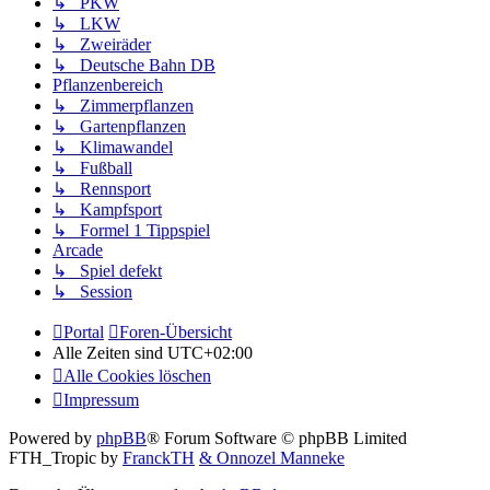
↳ PKW
↳ LKW
↳ Zweiräder
↳ Deutsche Bahn DB
Pflanzenbereich
↳ Zimmerpflanzen
↳ Gartenpflanzen
↳ Klimawandel
↳ Fußball
↳ Rennsport
↳ Kampfsport
↳ Formel 1 Tippspiel
Arcade
↳ Spiel defekt
↳ Session
Portal
Foren-Übersicht
Alle Zeiten sind
UTC+02:00
Alle Cookies löschen
Impressum
Powered by
phpBB
® Forum Software © phpBB Limited
FTH_Tropic by
FranckTH
& Onnozel Manneke