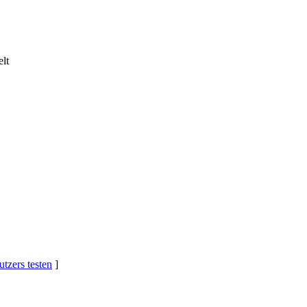
lt
tzers testen
]