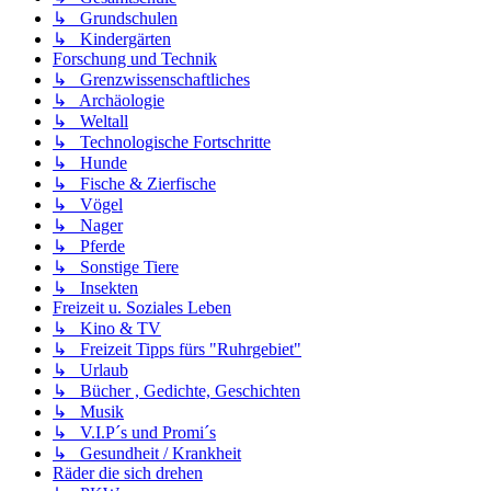
↳ Grundschulen
↳ Kindergärten
Forschung und Technik
↳ Grenzwissenschaftliches
↳ Archäologie
↳ Weltall
↳ Technologische Fortschritte
↳ Hunde
↳ Fische & Zierfische
↳ Vögel
↳ Nager
↳ Pferde
↳ Sonstige Tiere
↳ Insekten
Freizeit u. Soziales Leben
↳ Kino & TV
↳ Freizeit Tipps fürs "Ruhrgebiet"
↳ Urlaub
↳ Bücher , Gedichte, Geschichten
↳ Musik
↳ V.I.P´s und Promi´s
↳ Gesundheit / Krankheit
Räder die sich drehen