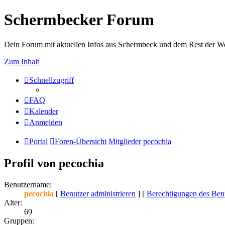
Schermbecker Forum
Dein Forum mit aktuellen Infos aus Schermbeck und dem Rest der We
Zum Inhalt
Schnellzugriff
FAQ
Kalender
Anmelden
Portal
Foren-Übersicht
Mitglieder
pecochia
Profil von pecochia
Benutzername:
pecochia
[
Benutzer administrieren
] [
Berechtigungen des Benu
Alter:
69
Gruppen: