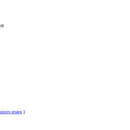
lt
tzers testen
]