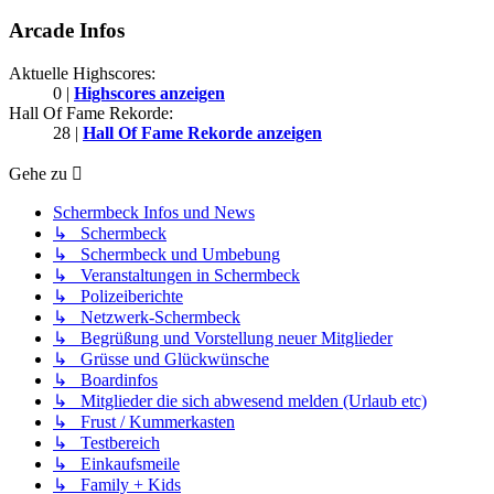
Arcade Infos
Aktuelle Highscores:
0 |
Highscores anzeigen
Hall Of Fame Rekorde:
28 |
Hall Of Fame Rekorde anzeigen
Gehe zu
Schermbeck Infos und News
↳ Schermbeck
↳ Schermbeck und Umbebung
↳ Veranstaltungen in Schermbeck
↳ Polizeiberichte
↳ Netzwerk-Schermbeck
↳ Begrüßung und Vorstellung neuer Mitglieder
↳ Grüsse und Glückwünsche
↳ Boardinfos
↳ Mitglieder die sich abwesend melden (Urlaub etc)
↳ Frust / Kummerkasten
↳ Testbereich
↳ Einkaufsmeile
↳ Family + Kids