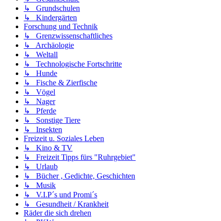
↳ Grundschulen
↳ Kindergärten
Forschung und Technik
↳ Grenzwissenschaftliches
↳ Archäologie
↳ Weltall
↳ Technologische Fortschritte
↳ Hunde
↳ Fische & Zierfische
↳ Vögel
↳ Nager
↳ Pferde
↳ Sonstige Tiere
↳ Insekten
Freizeit u. Soziales Leben
↳ Kino & TV
↳ Freizeit Tipps fürs "Ruhrgebiet"
↳ Urlaub
↳ Bücher , Gedichte, Geschichten
↳ Musik
↳ V.I.P´s und Promi´s
↳ Gesundheit / Krankheit
Räder die sich drehen