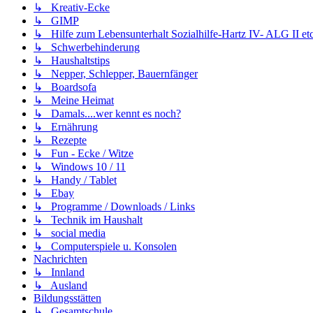
↳ Kreativ-Ecke
↳ GIMP
↳ Hilfe zum Lebensunterhalt Sozialhilfe-Hartz IV- ALG II etc
↳ Schwerbehinderung
↳ Haushaltstips
↳ Nepper, Schlepper, Bauernfänger
↳ Boardsofa
↳ Meine Heimat
↳ Damals....wer kennt es noch?
↳ Ernährung
↳ Rezepte
↳ Fun - Ecke / Witze
↳ Windows 10 / 11
↳ Handy / Tablet
↳ Ebay
↳ Programme / Downloads / Links
↳ Technik im Haushalt
↳ social media
↳ Computerspiele u. Konsolen
Nachrichten
↳ Innland
↳ Ausland
Bildungsstätten
↳ Gesamtschule