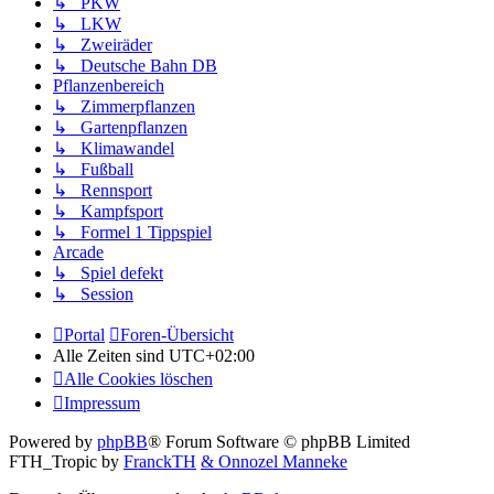
↳ PKW
↳ LKW
↳ Zweiräder
↳ Deutsche Bahn DB
Pflanzenbereich
↳ Zimmerpflanzen
↳ Gartenpflanzen
↳ Klimawandel
↳ Fußball
↳ Rennsport
↳ Kampfsport
↳ Formel 1 Tippspiel
Arcade
↳ Spiel defekt
↳ Session
Portal
Foren-Übersicht
Alle Zeiten sind
UTC+02:00
Alle Cookies löschen
Impressum
Powered by
phpBB
® Forum Software © phpBB Limited
FTH_Tropic by
FranckTH
& Onnozel Manneke