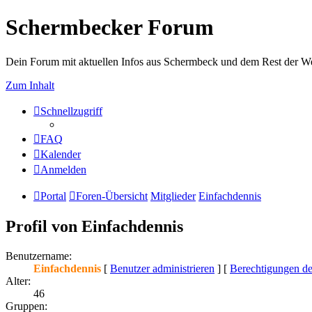
Schermbecker Forum
Dein Forum mit aktuellen Infos aus Schermbeck und dem Rest der We
Zum Inhalt
Schnellzugriff
FAQ
Kalender
Anmelden
Portal
Foren-Übersicht
Mitglieder
Einfachdennis
Profil von Einfachdennis
Benutzername:
Einfachdennis
[
Benutzer administrieren
] [
Berechtigungen de
Alter:
46
Gruppen: