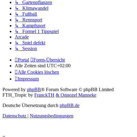
↳ Gartenpflanzen
↳ Klimawandel
↳ Fußball
↳ Rennsport
↳ Kampfsport
↳ Formel 1 Tippspiel
Arcade
↳ Spiel defekt
↳ Session
Portal
Foren-Übersicht
Alle Zeiten sind
UTC+02:00
Alle Cookies löschen
Impressum
Powered by
phpBB
® Forum Software © phpBB Limited
FTH_Tropic by
FranckTH
& Onnozel Manneke
Deutsche Übersetzung durch
phpBB.de
Datenschutz
|
Nutzungsbedingungen