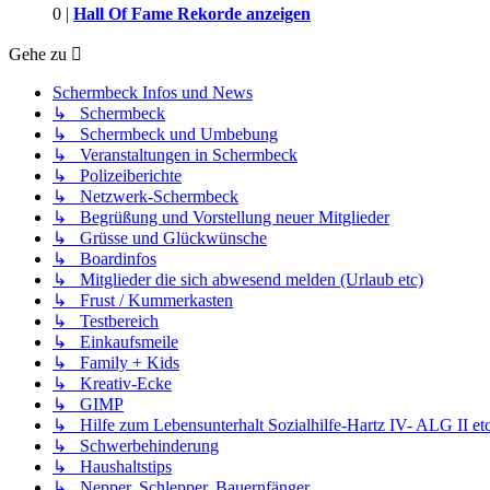
0 |
Hall Of Fame Rekorde anzeigen
Gehe zu
Schermbeck Infos und News
↳ Schermbeck
↳ Schermbeck und Umbebung
↳ Veranstaltungen in Schermbeck
↳ Polizeiberichte
↳ Netzwerk-Schermbeck
↳ Begrüßung und Vorstellung neuer Mitglieder
↳ Grüsse und Glückwünsche
↳ Boardinfos
↳ Mitglieder die sich abwesend melden (Urlaub etc)
↳ Frust / Kummerkasten
↳ Testbereich
↳ Einkaufsmeile
↳ Family + Kids
↳ Kreativ-Ecke
↳ GIMP
↳ Hilfe zum Lebensunterhalt Sozialhilfe-Hartz IV- ALG II etc
↳ Schwerbehinderung
↳ Haushaltstips
↳ Nepper, Schlepper, Bauernfänger