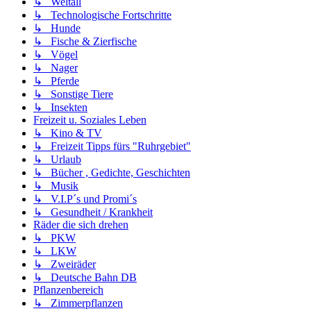
↳ Weltall
↳ Technologische Fortschritte
↳ Hunde
↳ Fische & Zierfische
↳ Vögel
↳ Nager
↳ Pferde
↳ Sonstige Tiere
↳ Insekten
Freizeit u. Soziales Leben
↳ Kino & TV
↳ Freizeit Tipps fürs "Ruhrgebiet"
↳ Urlaub
↳ Bücher , Gedichte, Geschichten
↳ Musik
↳ V.I.P´s und Promi´s
↳ Gesundheit / Krankheit
Räder die sich drehen
↳ PKW
↳ LKW
↳ Zweiräder
↳ Deutsche Bahn DB
Pflanzenbereich
↳ Zimmerpflanzen