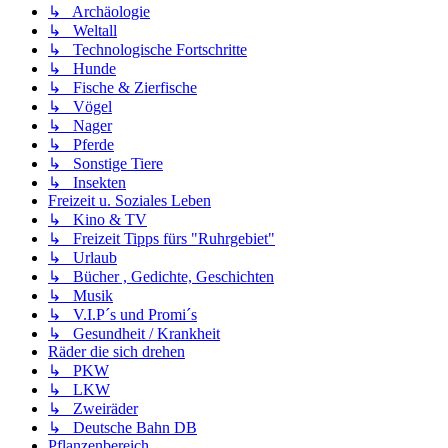
↳ Archäologie
↳ Weltall
↳ Technologische Fortschritte
↳ Hunde
↳ Fische & Zierfische
↳ Vögel
↳ Nager
↳ Pferde
↳ Sonstige Tiere
↳ Insekten
Freizeit u. Soziales Leben
↳ Kino & TV
↳ Freizeit Tipps fürs "Ruhrgebiet"
↳ Urlaub
↳ Bücher , Gedichte, Geschichten
↳ Musik
↳ V.I.P´s und Promi´s
↳ Gesundheit / Krankheit
Räder die sich drehen
↳ PKW
↳ LKW
↳ Zweiräder
↳ Deutsche Bahn DB
Pflanzenbereich