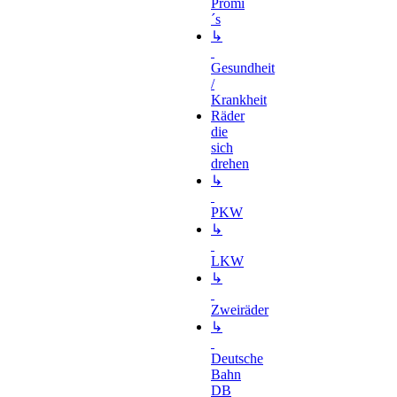
Promi
´s
↳
Gesundheit
/
Krankheit
Räder
die
sich
drehen
↳
PKW
↳
LKW
↳
Zweiräder
↳
Deutsche
Bahn
DB