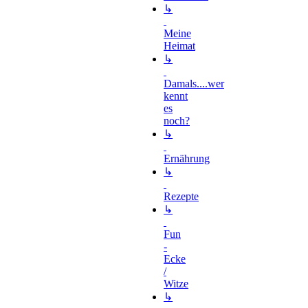
↳
Meine
Heimat
↳
Damals....wer
kennt
es
noch?
↳
Ernährung
↳
Rezepte
↳
Fun
-
Ecke
/
Witze
↳