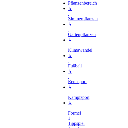
Pflanzenbereich
↳
Zimmerpflanzen
↳
Gartenpflanzen
↳
Klimawandel
↳
Fußball
↳
Rennsport
↳
Kampfsport
↳
Formel
1
Tippspiel