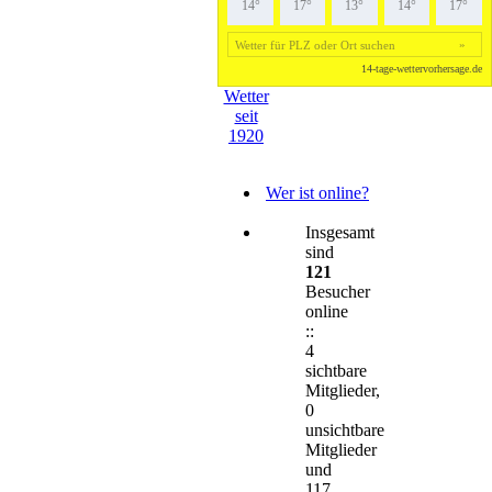
Wetter
seit
1920
Wer ist online?
Insgesamt
sind
121
Besucher
online
::
4
sichtbare
Mitglieder,
0
unsichtbare
Mitglieder
und
117