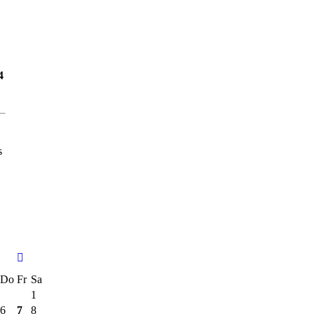
4
s
Do
Fr
Sa
1
6
7
8