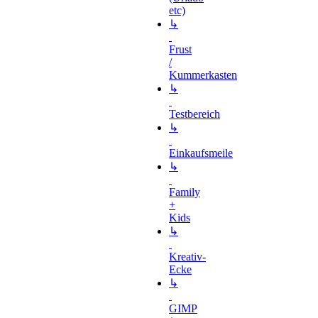
etc)
↳
Frust
/
Kummerkasten
↳
Testbereich
↳
Einkaufsmeile
↳
Family
+
Kids
↳
Kreativ-
Ecke
↳
GIMP