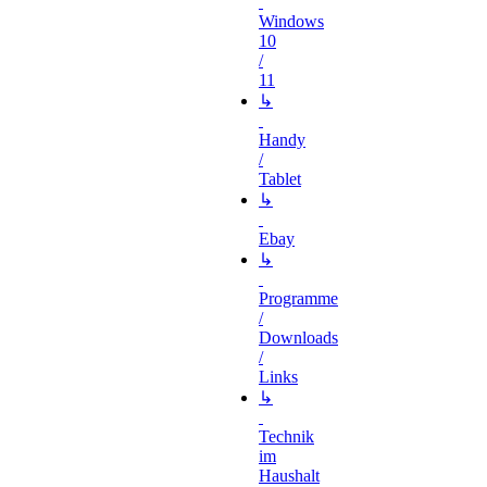
Windows
10
/
11
↳
Handy
/
Tablet
↳
Ebay
↳
Programme
/
Downloads
/
Links
↳
Technik
im
Haushalt