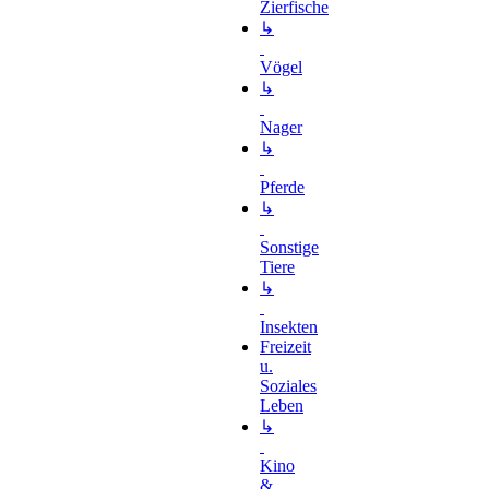
Zierfische
↳
Vögel
↳
Nager
↳
Pferde
↳
Sonstige
Tiere
↳
Insekten
Freizeit
u.
Soziales
Leben
↳
Kino
&