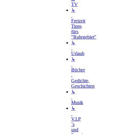
TV
↳
Freizeit
Tipps
fürs
"Ruhrgebiet"
↳
Urlaub
↳
Bücher
,
Gedichte,
Geschichten
↳
Musik
↳
V.I.P
´s
und