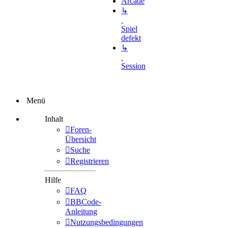
Arcade
↳
Spiel
defekt
↳
Session
Menü
Inhalt
Foren-
Übersicht
Suche
Registrieren
Hilfe
FAQ
BBCode-
Anleitung
Nutzungsbedingungen