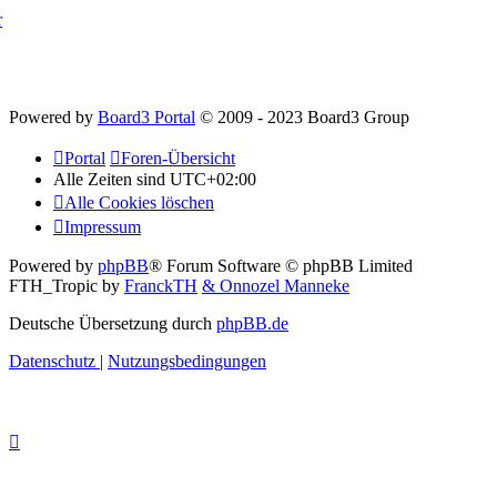
r
Powered by
Board3 Portal
© 2009 - 2023 Board3 Group
Portal
Foren-Übersicht
Alle Zeiten sind
UTC+02:00
Alle Cookies löschen
Impressum
Powered by
phpBB
® Forum Software © phpBB Limited
FTH_Tropic by
FranckTH
& Onnozel Manneke
Deutsche Übersetzung durch
phpBB.de
Datenschutz
|
Nutzungsbedingungen