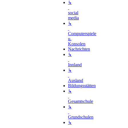
↳
social
media
↳
Computerspiele
u.
Konsolen
Nachrichten
↳
Innland
↳
Ausland
Bildungsstätten
↳
Gesamtschule
↳
Grundschulen
↳