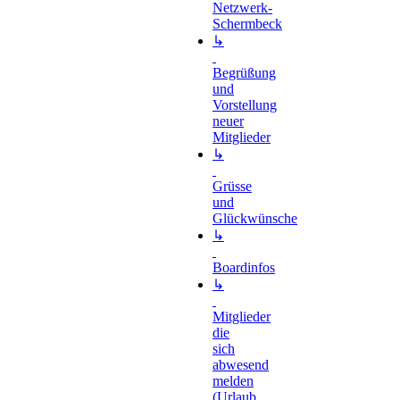
Netzwerk-
Schermbeck
↳
Begrüßung
und
Vorstellung
neuer
Mitglieder
↳
Grüsse
und
Glückwünsche
↳
Boardinfos
↳
Mitglieder
die
sich
abwesend
melden
(Urlaub