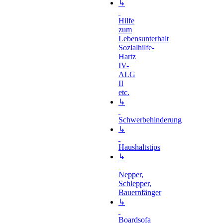
↳
Hilfe
zum
Lebensunterhalt
Sozialhilfe-
Hartz
IV-
ALG
II
etc.
↳
Schwerbehinderung
↳
Haushaltstips
↳
Nepper,
Schlepper,
Bauernfänger
↳
Boardsofa