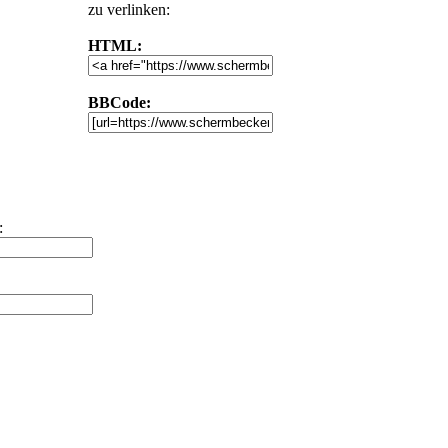
zu verlinken:
HTML:
BBCode:
: