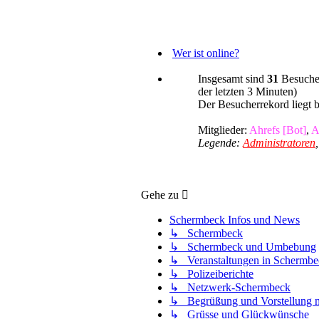
Wer ist online?
Insgesamt sind
31
Besucher
der letzten 3 Minuten)
Der Besucherrekord liegt 
Mitglieder:
Ahrefs [Bot]
,
A
Legende:
Administratoren
Gehe zu
Schermbeck Infos und News
↳ Schermbeck
↳ Schermbeck und Umbebung
↳ Veranstaltungen in Schermbe
↳ Polizeiberichte
↳ Netzwerk-Schermbeck
↳ Begrüßung und Vorstellung n
↳ Grüsse und Glückwünsche