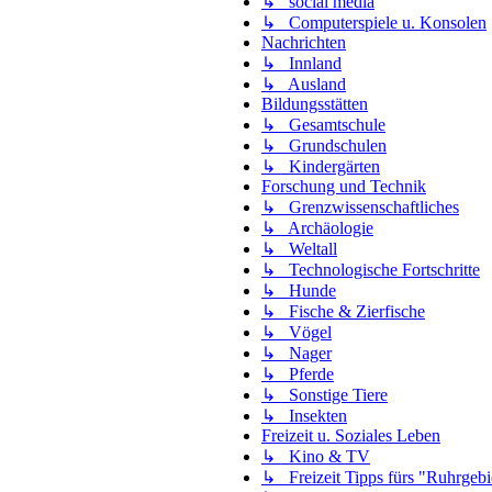
↳ social media
↳ Computerspiele u. Konsolen
Nachrichten
↳ Innland
↳ Ausland
Bildungsstätten
↳ Gesamtschule
↳ Grundschulen
↳ Kindergärten
Forschung und Technik
↳ Grenzwissenschaftliches
↳ Archäologie
↳ Weltall
↳ Technologische Fortschritte
↳ Hunde
↳ Fische & Zierfische
↳ Vögel
↳ Nager
↳ Pferde
↳ Sonstige Tiere
↳ Insekten
Freizeit u. Soziales Leben
↳ Kino & TV
↳ Freizeit Tipps fürs "Ruhrgebi