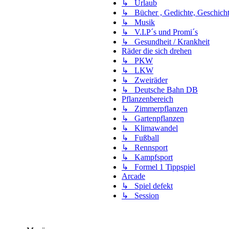
↳ Urlaub
↳ Bücher , Gedichte, Geschich
↳ Musik
↳ V.I.P´s und Promi´s
↳ Gesundheit / Krankheit
Räder die sich drehen
↳ PKW
↳ LKW
↳ Zweiräder
↳ Deutsche Bahn DB
Pflanzenbereich
↳ Zimmerpflanzen
↳ Gartenpflanzen
↳ Klimawandel
↳ Fußball
↳ Rennsport
↳ Kampfsport
↳ Formel 1 Tippspiel
Arcade
↳ Spiel defekt
↳ Session