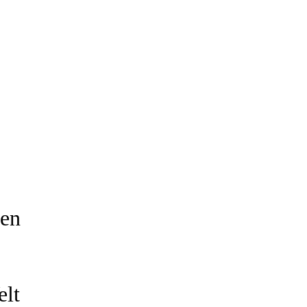
ten
elt