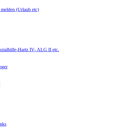
 melden (Urlaub etc)
ialhilfe-Hartz IV- ALG II etc.
nger
?
nks