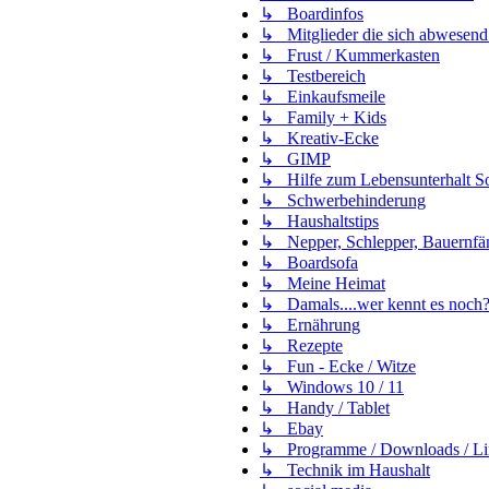
↳ Boardinfos
↳ Mitglieder die sich abwesend
↳ Frust / Kummerkasten
↳ Testbereich
↳ Einkaufsmeile
↳ Family + Kids
↳ Kreativ-Ecke
↳ GIMP
↳ Hilfe zum Lebensunterhalt Soz
↳ Schwerbehinderung
↳ Haushaltstips
↳ Nepper, Schlepper, Bauernfä
↳ Boardsofa
↳ Meine Heimat
↳ Damals....wer kennt es noch
↳ Ernährung
↳ Rezepte
↳ Fun - Ecke / Witze
↳ Windows 10 / 11
↳ Handy / Tablet
↳ Ebay
↳ Programme / Downloads / Li
↳ Technik im Haushalt