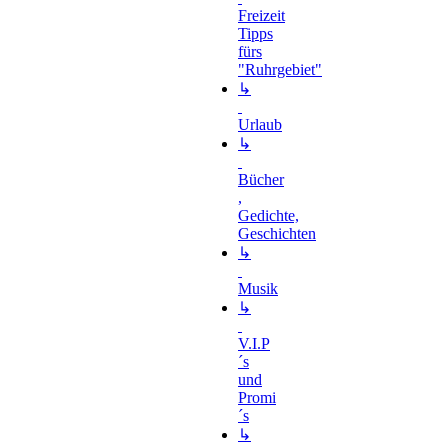
Freizeit
Tipps
fürs
"Ruhrgebiet"
↳
Urlaub
↳
Bücher
,
Gedichte,
Geschichten
↳
Musik
↳
V.I.P
´s
und
Promi
´s
↳