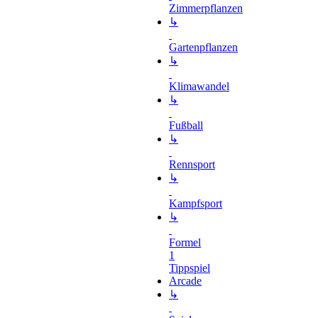
Zimmerpflanzen
↳
Gartenpflanzen
↳
Klimawandel
↳
Fußball
↳
Rennsport
↳
Kampfsport
↳
Formel
1
Tippspiel
Arcade
↳