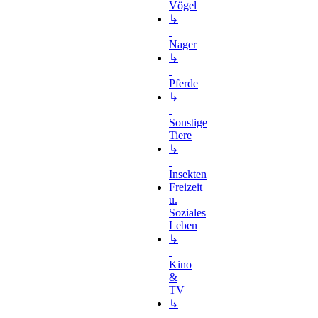
Vögel
↳
Nager
↳
Pferde
↳
Sonstige
Tiere
↳
Insekten
Freizeit
u.
Soziales
Leben
↳
Kino
&
TV
↳