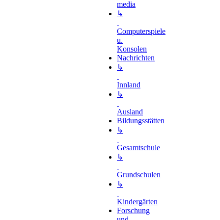
media
↳
Computerspiele
u.
Konsolen
Nachrichten
↳
Innland
↳
Ausland
Bildungsstätten
↳
Gesamtschule
↳
Grundschulen
↳
Kindergärten
Forschung
und