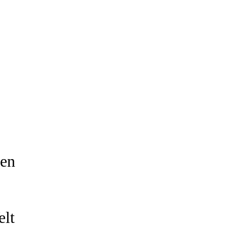
ten
elt