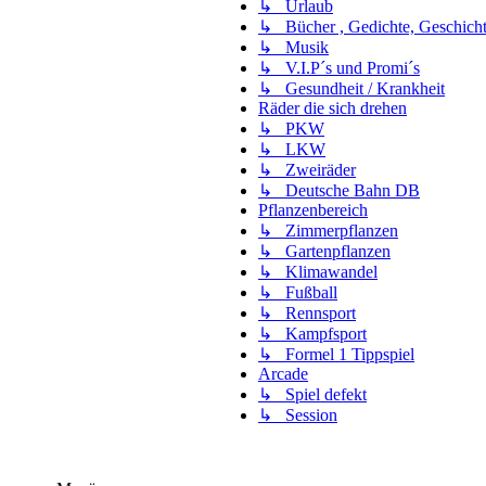
↳ Urlaub
↳ Bücher , Gedichte, Geschich
↳ Musik
↳ V.I.P´s und Promi´s
↳ Gesundheit / Krankheit
Räder die sich drehen
↳ PKW
↳ LKW
↳ Zweiräder
↳ Deutsche Bahn DB
Pflanzenbereich
↳ Zimmerpflanzen
↳ Gartenpflanzen
↳ Klimawandel
↳ Fußball
↳ Rennsport
↳ Kampfsport
↳ Formel 1 Tippspiel
Arcade
↳ Spiel defekt
↳ Session