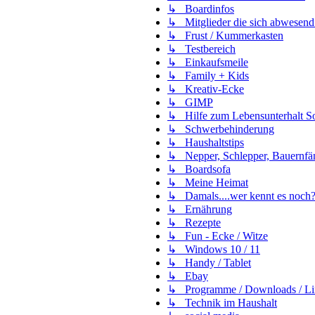
↳ Boardinfos
↳ Mitglieder die sich abwesend
↳ Frust / Kummerkasten
↳ Testbereich
↳ Einkaufsmeile
↳ Family + Kids
↳ Kreativ-Ecke
↳ GIMP
↳ Hilfe zum Lebensunterhalt Soz
↳ Schwerbehinderung
↳ Haushaltstips
↳ Nepper, Schlepper, Bauernfä
↳ Boardsofa
↳ Meine Heimat
↳ Damals....wer kennt es noch
↳ Ernährung
↳ Rezepte
↳ Fun - Ecke / Witze
↳ Windows 10 / 11
↳ Handy / Tablet
↳ Ebay
↳ Programme / Downloads / Li
↳ Technik im Haushalt