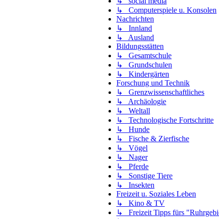
↳ social media
↳ Computerspiele u. Konsolen
Nachrichten
↳ Innland
↳ Ausland
Bildungsstätten
↳ Gesamtschule
↳ Grundschulen
↳ Kindergärten
Forschung und Technik
↳ Grenzwissenschaftliches
↳ Archäologie
↳ Weltall
↳ Technologische Fortschritte
↳ Hunde
↳ Fische & Zierfische
↳ Vögel
↳ Nager
↳ Pferde
↳ Sonstige Tiere
↳ Insekten
Freizeit u. Soziales Leben
↳ Kino & TV
↳ Freizeit Tipps fürs "Ruhrgebi