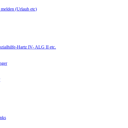
 melden (Urlaub etc)
ialhilfe-Hartz IV- ALG II etc.
nger
?
nks