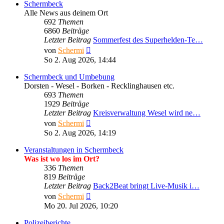
Schermbeck
Alle News aus deinem Ort
692
Themen
6860
Beiträge
Letzter Beitrag
Sommerfest des Superhelden-Te…
Neuester
von
Schermi
Beitrag
So 2. Aug 2026, 14:44
Schermbeck und Umbebung
Dorsten - Wesel - Borken - Recklinghausen etc.
693
Themen
1929
Beiträge
Letzter Beitrag
Kreisverwaltung Wesel wird ne…
Neuester
von
Schermi
Beitrag
So 2. Aug 2026, 14:19
Veranstaltungen in Schermbeck
Was ist wo los im Ort?
336
Themen
819
Beiträge
Letzter Beitrag
Back2Beat bringt Live-Musik i…
Neuester
von
Schermi
Beitrag
Mo 20. Jul 2026, 10:20
Polizeiberichte