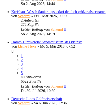
So 2. Aug 2026, 14:44
Kreishaus Wesel: Sanierungsbedarf deutlich größer als erwartet
von
Schermi
»
Fr 6. Mär 2026, 09:37
2
Antworten
272
Zugriffe
Letzter Beitrag
von
Schermi
So 2. Aug 2026, 14:19
Damm Turmverein: Strommuseum, das kleinste
von
kleine-Hexe
»
Mo 5. Mär 2018, 07:52
1
2
3
4
5
40
Antworten
6622
Zugriffe
Letzter Beitrag
von
Schermi
Do 30. Jul 2026, 10:39
Deutsche Lions Golfmeisterschaft
von
Schermi
»
Sa 6. Jun 2026, 12:36