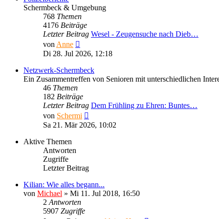
Schermbeck & Umgebung
768
Themen
4176
Beiträge
Letzter Beitrag
Wesel - Zeugensuche nach Dieb…
Neuester
von
Anne
Beitrag
Di 28. Jul 2026, 12:18
Netzwerk-Schermbeck
Ein Zusammentreffen von Senioren mit unterschiedlichen Inte
46
Themen
182
Beiträge
Letzter Beitrag
Dem Frühling zu Ehren: Buntes…
Neuester
von
Schermi
Beitrag
Sa 21. Mär 2026, 10:02
Aktive Themen
Antworten
Zugriffe
Letzter Beitrag
Kilian: Wie alles begann...
von
Michael
»
Mi 11. Jul 2018, 16:50
2
Antworten
5907
Zugriffe