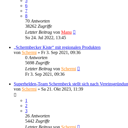
5
6
7
8
70
Antworten
38262
Zugriffe
Letzter Beitrag
von
Manu
So 24. Jul 2022, 13:45
„Schermbecker Kiste“ mit regionalen Produkten
von
Schermi
»
Fr 3. Sep 2021, 09:36
0
Antworten
5698
Zugriffe
Letzter Beitrag
von
Schermi
Fr 3. Sep 2021, 09:36
Superhelden-Team Schermbeck stellt sich nach Vereinsgründung
von
Schermi
»
Sa 21. Okt 2023, 11:39
1
2
3
26
Antworten
5442
Zugriffe
Letzter Beitrag
von
Schermi