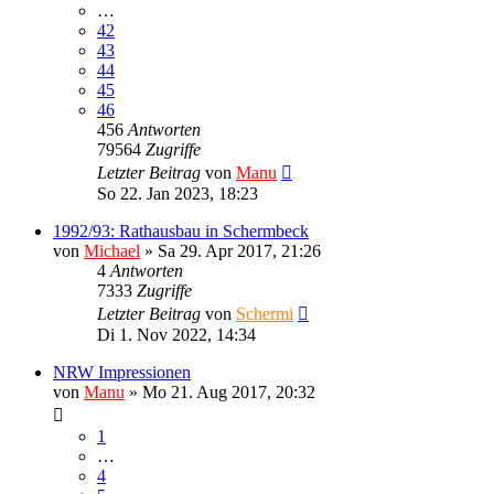
…
42
43
44
45
46
456
Antworten
79564
Zugriffe
Letzter Beitrag
von
Manu
So 22. Jan 2023, 18:23
1992/93: Rathausbau in Schermbeck
von
Michael
»
Sa 29. Apr 2017, 21:26
4
Antworten
7333
Zugriffe
Letzter Beitrag
von
Schermi
Di 1. Nov 2022, 14:34
NRW Impressionen
von
Manu
»
Mo 21. Aug 2017, 20:32
1
…
4