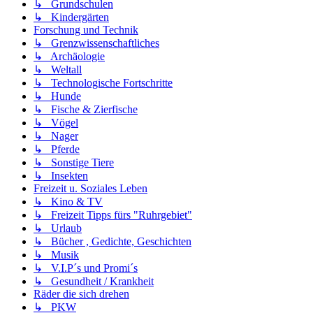
↳ Grundschulen
↳ Kindergärten
Forschung und Technik
↳ Grenzwissenschaftliches
↳ Archäologie
↳ Weltall
↳ Technologische Fortschritte
↳ Hunde
↳ Fische & Zierfische
↳ Vögel
↳ Nager
↳ Pferde
↳ Sonstige Tiere
↳ Insekten
Freizeit u. Soziales Leben
↳ Kino & TV
↳ Freizeit Tipps fürs "Ruhrgebiet"
↳ Urlaub
↳ Bücher , Gedichte, Geschichten
↳ Musik
↳ V.I.P´s und Promi´s
↳ Gesundheit / Krankheit
Räder die sich drehen
↳ PKW