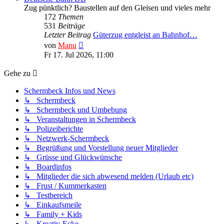
Zug pünktlich? Baustellen auf den Gleisen und vieles mehr
172
Themen
531
Beiträge
Letzter Beitrag
Güterzug entgleist an Bahnhof…
Neuester
von
Manu
Beitrag
Fr 17. Jul 2026, 11:00
Gehe zu
Schermbeck Infos und News
↳ Schermbeck
↳ Schermbeck und Umbebung
↳ Veranstaltungen in Schermbeck
↳ Polizeiberichte
↳ Netzwerk-Schermbeck
↳ Begrüßung und Vorstellung neuer Mitglieder
↳ Grüsse und Glückwünsche
↳ Boardinfos
↳ Mitglieder die sich abwesend melden (Urlaub etc)
↳ Frust / Kummerkasten
↳ Testbereich
↳ Einkaufsmeile
↳ Family + Kids
↳ Kreativ-Ecke