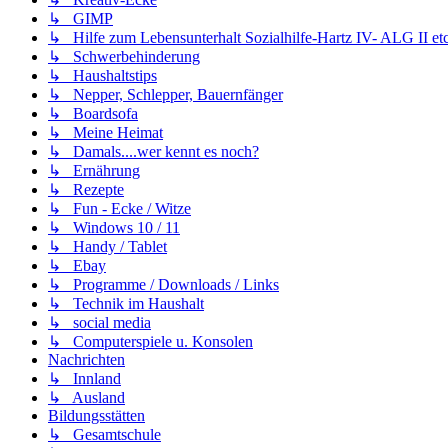
↳ GIMP
↳ Hilfe zum Lebensunterhalt Sozialhilfe-Hartz IV- ALG II etc
↳ Schwerbehinderung
↳ Haushaltstips
↳ Nepper, Schlepper, Bauernfänger
↳ Boardsofa
↳ Meine Heimat
↳ Damals....wer kennt es noch?
↳ Ernährung
↳ Rezepte
↳ Fun - Ecke / Witze
↳ Windows 10 / 11
↳ Handy / Tablet
↳ Ebay
↳ Programme / Downloads / Links
↳ Technik im Haushalt
↳ social media
↳ Computerspiele u. Konsolen
Nachrichten
↳ Innland
↳ Ausland
Bildungsstätten
↳ Gesamtschule