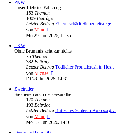
PKW
Unser Liebstes Fahrzeug
153
Themen
1009
Beiträge
Letzter Beitrag
EU verschärft Sicherheitsrege…
Neuester
von
Manu
Beitrag
Mo 29. Jun 2026, 11:35
LKW
Ohne Brummis geht gar nichts
75
Themen
382
Beiträge
Letzter Beitrag
Tödlicher Frontalcrash in Hes…
Neuester
von
Michael
Beitrag
Di 28. Jul 2026, 14:31
Zweiräder
Sie dienen auch der Gesundheit
120
Themen
193
Beiträge
Letzter Beitrag
Britisches Schleich-Auto sorg…
Neuester
von
Manu
Beitrag
Mo 15. Jun 2026, 14:01
Deutsche Bahn DB