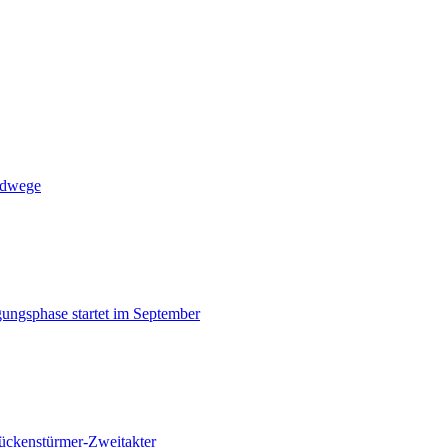
radwege
gungsphase startet im September
ückenstürmer-Zweitakter