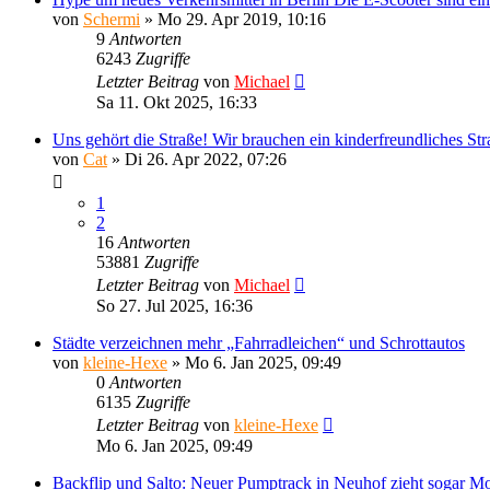
von
Schermi
»
Mo 29. Apr 2019, 10:16
9
Antworten
6243
Zugriffe
Letzter Beitrag
von
Michael
Sa 11. Okt 2025, 16:33
Uns gehört die Straße! Wir brauchen ein kinderfreundliches St
von
Cat
»
Di 26. Apr 2022, 07:26
1
2
16
Antworten
53881
Zugriffe
Letzter Beitrag
von
Michael
So 27. Jul 2025, 16:36
Städte verzeichnen mehr „Fahrradleichen“ und Schrottautos
von
kleine-Hexe
»
Mo 6. Jan 2025, 09:49
0
Antworten
6135
Zugriffe
Letzter Beitrag
von
kleine-Hexe
Mo 6. Jan 2025, 09:49
Backflip und Salto: Neuer Pumptrack in Neuhof zieht sogar M