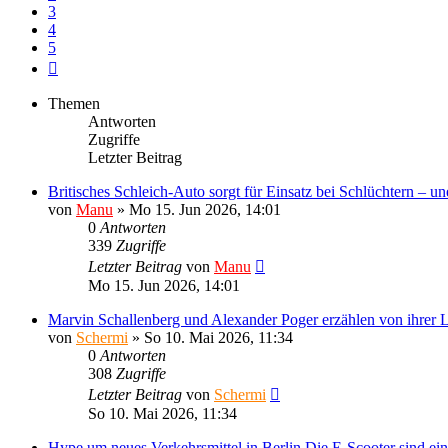
3
4
5
Nächste
Themen
Antworten
Zugriffe
Letzter Beitrag
Britisches Schleich-Auto sorgt für Einsatz bei Schlüchtern – u
von
Manu
»
Mo 15. Jun 2026, 14:01
0
Antworten
339
Zugriffe
Letzter Beitrag
von
Manu
Mo 15. Jun 2026, 14:01
Marvin Schallenberg und Alexander Poger erzählen von ihrer 
von
Schermi
»
So 10. Mai 2026, 11:34
0
Antworten
308
Zugriffe
Letzter Beitrag
von
Schermi
So 10. Mai 2026, 11:34
Hype um neues Verkehrsmittel in Berlin Die E-Scooter sind ein