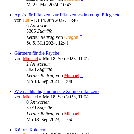
Mi 22. Mai 2024, 10:43
App´s für Pflanzen, zur Pflanzenbestimmung, Pflege etc...
von
Cat
»
Di 14. Jun 2022, 15:46
6
Antworten
5305
Zugriffe
Letzter Beitrag
von
Dragon
So 5. Mai 2024, 12:41
Gärtnern für die Psyche
von
Michael
»
Mo 18. Sep 2023, 11:05
2
Antworten
3828
Zugriffe
Letzter Beitrag
von
Michael
Mo 18. Sep 2023, 11:08
Wie nachhaltig sind unsere Zimmerpflanzen?
von
Michael
»
Mo 18. Sep 2023, 11:04
0
Antworten
3539
Zugriffe
Letzter Beitrag
von
Michael
Mo 18. Sep 2023, 11:04
Köhres Kakteen