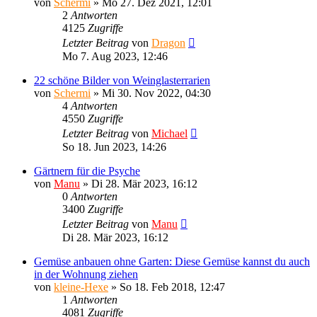
von
Schermi
»
Mo 27. Dez 2021, 12:01
2
Antworten
4125
Zugriffe
Letzter Beitrag
von
Dragon
Mo 7. Aug 2023, 12:46
22 schöne Bilder von Weinglasterrarien
von
Schermi
»
Mi 30. Nov 2022, 04:30
4
Antworten
4550
Zugriffe
Letzter Beitrag
von
Michael
So 18. Jun 2023, 14:26
Gärtnern für die Psyche
von
Manu
»
Di 28. Mär 2023, 16:12
0
Antworten
3400
Zugriffe
Letzter Beitrag
von
Manu
Di 28. Mär 2023, 16:12
Gemüse anbauen ohne Garten: Diese Gemüse kannst du auch
in der Wohnung ziehen
von
kleine-Hexe
»
So 18. Feb 2018, 12:47
1
Antworten
4081
Zugriffe