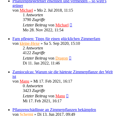
Pflanzenpflegefehler erkennen und vermeiden – so wird’s
grüner
von
Michael
»
Mo 2. Jul 2018, 11:15
1
Antworten
3790
Zugriffe
Letzter Beitrag
von
Michael
Mo 28. Nov 2022, 11:54
Farn pflegen: Tipps für einen glücklichen Zimmerfarn
von
kleine-Hexe
»
Sa 5. Sep 2020, 15:10
2
Antworten
4122
Zugriffe
Letzter Beitrag
von
Dragon
Di 11. Jan 2022, 11:46
Zamioculcas: Warum sie die härteste Zimmerpflanze der Welt
ist
von
Manu
»
Mi 17. Feb 2021, 16:17
0
Antworten
3423
Zugriffe
Letzter Beitrag
von
Manu
Mi 17. Feb 2021, 16:17
Pflanzenschädlinge an Zimmerpflanzen bekämpfen
von
Schermi
»
Di 13. Jun 2017, 09:49