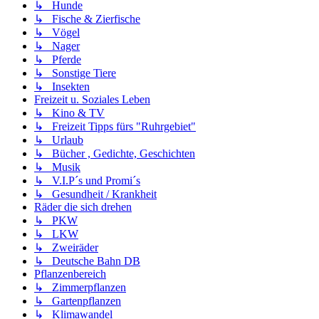
↳ Hunde
↳ Fische & Zierfische
↳ Vögel
↳ Nager
↳ Pferde
↳ Sonstige Tiere
↳ Insekten
Freizeit u. Soziales Leben
↳ Kino & TV
↳ Freizeit Tipps fürs "Ruhrgebiet"
↳ Urlaub
↳ Bücher , Gedichte, Geschichten
↳ Musik
↳ V.I.P´s und Promi´s
↳ Gesundheit / Krankheit
Räder die sich drehen
↳ PKW
↳ LKW
↳ Zweiräder
↳ Deutsche Bahn DB
Pflanzenbereich
↳ Zimmerpflanzen
↳ Gartenpflanzen
↳ Klimawandel