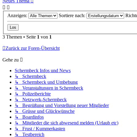
Neues Thema
Anzeigen:
Sortiere nach:
Richt
3 Themen • Seite
1
von
1
Zurück zur Foren-Übersicht
Gehe zu
Schermbeck Infos und News
↳ Schermbeck
↳ Schermbeck und Umbebung
↳ Veranstaltungen in Schermbeck
↳ Polizeiberichte
↳ Netzwerk-Schermbeck
↳ Begrüßung und Vorstellung neuer Mitglieder
↳ Grüsse und Glückwünsche
↳ Boardinfos
↳ Mitglieder die sich abwesend melden (Urlaub etc)
↳ Frust / Kummerkasten
↳ Testbereich