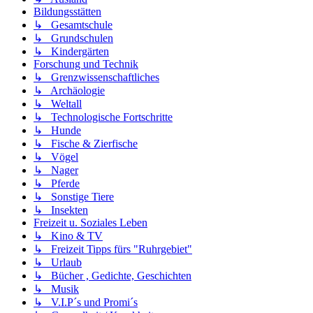
Bildungsstätten
↳ Gesamtschule
↳ Grundschulen
↳ Kindergärten
Forschung und Technik
↳ Grenzwissenschaftliches
↳ Archäologie
↳ Weltall
↳ Technologische Fortschritte
↳ Hunde
↳ Fische & Zierfische
↳ Vögel
↳ Nager
↳ Pferde
↳ Sonstige Tiere
↳ Insekten
Freizeit u. Soziales Leben
↳ Kino & TV
↳ Freizeit Tipps fürs "Ruhrgebiet"
↳ Urlaub
↳ Bücher , Gedichte, Geschichten
↳ Musik
↳ V.I.P´s und Promi´s