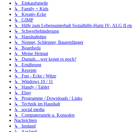
↳ Einkaufsmeile
↳ Family + Kids
↳ Kreativ-Ecke
↳ GIMP
↳ Hilfe zum Lebensunterhalt Sozialhilfe-Hartz IV- ALG II etc
↳ Schwerbehinderung
↳ Haushaltstips
↳ Nepper, Schlepper, Bauernfänger
↳ Boardsofa
↳ Meine Heimat
↳ Damals....wer kennt es noch?
↳ Ernährung
↳ Rezepte
↳ Fun - Ecke / Witze
↳ Windows 10 / 11
↳ Handy / Tablet
↳ Ebay
↳ Programme / Downloads / Links
↳ Technik im Haushalt
↳ social media
↳ Computerspiele u. Konsolen
Nachrichten
↳ Innland
↳ Ausland