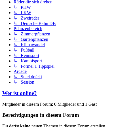
Räder die sich drehen
↳ PKW
↳ LKW
↳ Zweiräder
↳ Deutsche Bahn DB
Pflanzenbereich
↳ Zimmerpflanzen
↳ Gartenpflanzen
↳ Klimawandel
↳ Fußball
↳ Rennsport
↳ Kampfsport
↳ Formel 1 Tippspiel
Arcade
↳ Spiel defekt
↳ Session
Wer ist online?
Mitglieder in diesem Forum: 0 Mitglieder und 1 Gast
Berechtigungen in diesem Forum
Du darfst
keine
neuen Themen in diesem Forum erstellen.