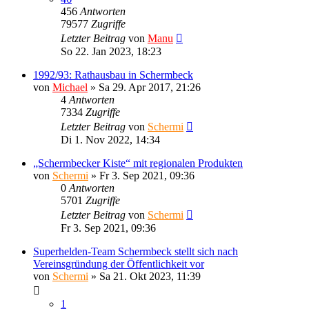
456
Antworten
79577
Zugriffe
Letzter Beitrag
von
Manu
So 22. Jan 2023, 18:23
1992/93: Rathausbau in Schermbeck
von
Michael
»
Sa 29. Apr 2017, 21:26
4
Antworten
7334
Zugriffe
Letzter Beitrag
von
Schermi
Di 1. Nov 2022, 14:34
„Schermbecker Kiste“ mit regionalen Produkten
von
Schermi
»
Fr 3. Sep 2021, 09:36
0
Antworten
5701
Zugriffe
Letzter Beitrag
von
Schermi
Fr 3. Sep 2021, 09:36
Superhelden-Team Schermbeck stellt sich nach
Vereinsgründung der Öffentlichkeit vor
von
Schermi
»
Sa 21. Okt 2023, 11:39
1