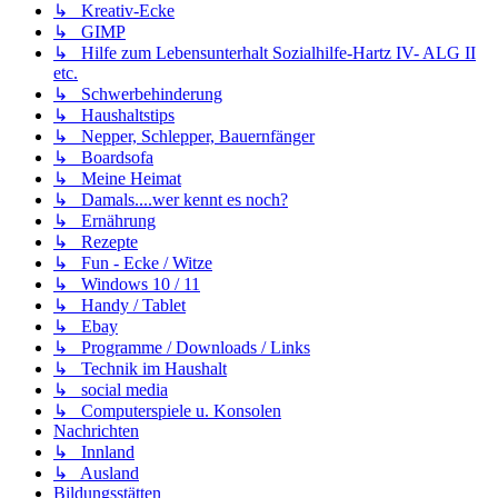
↳ Kreativ-Ecke
↳ GIMP
↳ Hilfe zum Lebensunterhalt Sozialhilfe-Hartz IV- ALG II
etc.
↳ Schwerbehinderung
↳ Haushaltstips
↳ Nepper, Schlepper, Bauernfänger
↳ Boardsofa
↳ Meine Heimat
↳ Damals....wer kennt es noch?
↳ Ernährung
↳ Rezepte
↳ Fun - Ecke / Witze
↳ Windows 10 / 11
↳ Handy / Tablet
↳ Ebay
↳ Programme / Downloads / Links
↳ Technik im Haushalt
↳ social media
↳ Computerspiele u. Konsolen
Nachrichten
↳ Innland
↳ Ausland
Bildungsstätten