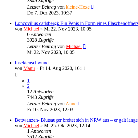
3849
Zugriffe
Letzter Beitrag
von
kleine-Hexe
Do 7. Dez 2023, 10:37
Loncovilius carlsbergi: Ein Penis in Form eines Flaschenöffner
von
Michael
»
Mi 22. Nov 2023, 10:05
0
Antworten
3028
Zugriffe
Letzter Beitrag
von
Michael
Mi 22. Nov 2023, 10:05
Insektenschwund
von
Manu
»
Fr 14. Aug 2020, 16:11
1
2
12
Antworten
7443
Zugriffe
Letzter Beitrag
von
Anne
Fr 10. Nov 2023, 12:03
Bettwanzen- Blutsauger breitet sich in NRW aus – er galt lange
von
Michael
»
Mi 25. Okt 2023, 12:14
1
Antworten
3512
Zugriffe