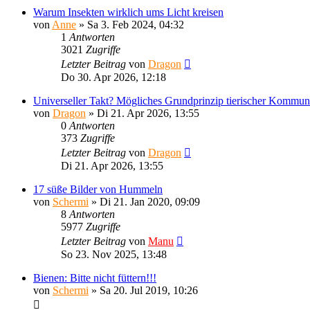
Warum Insekten wirklich ums Licht kreisen
von
Anne
»
Sa 3. Feb 2024, 04:32
1
Antworten
3021
Zugriffe
Letzter Beitrag
von
Dragon
Do 30. Apr 2026, 12:18
Universeller Takt? Mögliches Grundprinzip tierischer Kommuni
von
Dragon
»
Di 21. Apr 2026, 13:55
0
Antworten
373
Zugriffe
Letzter Beitrag
von
Dragon
Di 21. Apr 2026, 13:55
17 süße Bilder von Hummeln
von
Schermi
»
Di 21. Jan 2020, 09:09
8
Antworten
5977
Zugriffe
Letzter Beitrag
von
Manu
So 23. Nov 2025, 13:48
Bienen: Bitte nicht füttern!!!
von
Schermi
»
Sa 20. Jul 2019, 10:26