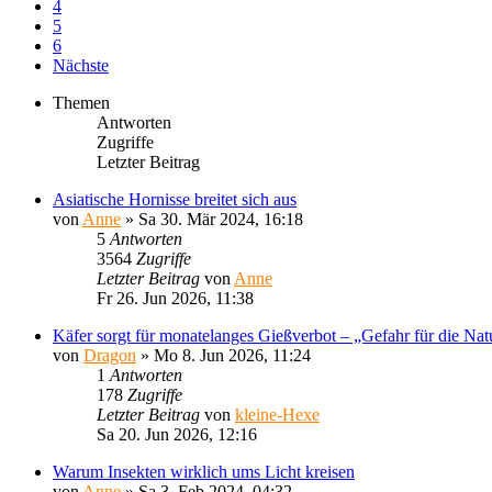
4
5
6
Nächste
Themen
Antworten
Zugriffe
Letzter Beitrag
Asiatische Hornisse breitet sich aus
von
Anne
»
Sa 30. Mär 2024, 16:18
5
Antworten
3564
Zugriffe
Letzter Beitrag
von
Anne
Fr 26. Jun 2026, 11:38
Käfer sorgt für monatelanges Gießverbot – „Gefahr für die Nat
von
Dragon
»
Mo 8. Jun 2026, 11:24
1
Antworten
178
Zugriffe
Letzter Beitrag
von
kleine-Hexe
Sa 20. Jun 2026, 12:16
Warum Insekten wirklich ums Licht kreisen
von
Anne
»
Sa 3. Feb 2024, 04:32