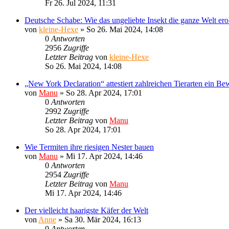
Fr 26. Jul 2024, 11:31
Deutsche Schabe: Wie das ungeliebte Insekt die ganze Welt ero
von
kleine-Hexe
»
So 26. Mai 2024, 14:08
0
Antworten
2956
Zugriffe
Letzter Beitrag
von
kleine-Hexe
So 26. Mai 2024, 14:08
„New York Declaration“ attestiert zahlreichen Tierarten ein Be
von
Manu
»
So 28. Apr 2024, 17:01
0
Antworten
2992
Zugriffe
Letzter Beitrag
von
Manu
So 28. Apr 2024, 17:01
Wie Termiten ihre riesigen Nester bauen
von
Manu
»
Mi 17. Apr 2024, 14:46
0
Antworten
2954
Zugriffe
Letzter Beitrag
von
Manu
Mi 17. Apr 2024, 14:46
Der vielleicht haarigste Käfer der Welt
von
Anne
»
Sa 30. Mär 2024, 16:13
0
Antworten