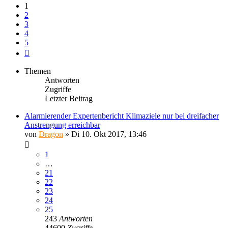
1
2
3
4
5
Nächste
Themen
Antworten
Zugriffe
Letzter Beitrag
Alarmierender Expertenbericht Klimaziele nur bei dreifacher
Anstrengung erreichbar
von
Dragon
»
Di 10. Okt 2017, 13:46
1
…
21
22
23
24
25
243
Antworten
44600
Zugriffe