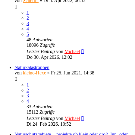
von
Schermi
»
Di 5. Apr 2022, 06:52
1
2
3
4
5
48
Antworten
18096
Zugriffe
Letzter Beitrag
von
Michael
Do 30. Apr 2026, 12:02
Naturkatastrophen
von
kleine-Hexe
»
Fr 25. Jun 2021, 14:38
1
2
3
4
33
Antworten
15112
Zugriffe
Letzter Beitrag
von
Michael
Di 24. Feb 2026, 10:52
Naturschutzgebiete-, -projekte ob klein oder groß, Inn- oder