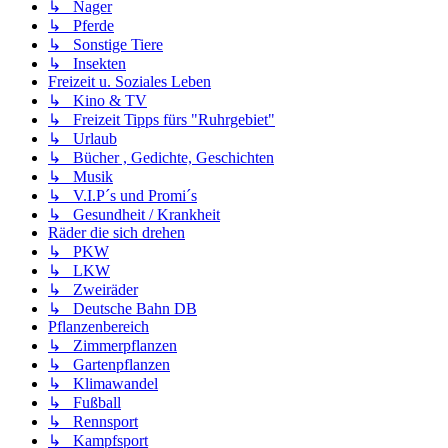
↳ Nager
↳ Pferde
↳ Sonstige Tiere
↳ Insekten
Freizeit u. Soziales Leben
↳ Kino & TV
↳ Freizeit Tipps fürs "Ruhrgebiet"
↳ Urlaub
↳ Bücher , Gedichte, Geschichten
↳ Musik
↳ V.I.P´s und Promi´s
↳ Gesundheit / Krankheit
Räder die sich drehen
↳ PKW
↳ LKW
↳ Zweiräder
↳ Deutsche Bahn DB
Pflanzenbereich
↳ Zimmerpflanzen
↳ Gartenpflanzen
↳ Klimawandel
↳ Fußball
↳ Rennsport
↳ Kampfsport