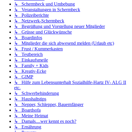
↳ Schermbeck und Umbebung
↳ Veranstaltungen in Schermbeck
↳ Polizeiberichte
↳ Netzwerk-Schermbeck
↳ Begrüßung und Vorstellung neuer Mitglieder
↳ Grüsse und Glückwünsche
↳ Boardinfos
↳ Mitglieder die sich abwesend melden (Urlaub etc)
↳ Frust / Kummerkasten
↳ Testbereich
↳ Einkaufsmeile
↳ Family + Kids
↳ Kreativ-Ecke
↳ GIMP
↳ Hilfe zum Lebensunterhalt Sozialhilfe-Hartz IV- ALG II
etc.
↳ Schwerbehinderung
↳ Haushaltstips
↳ Nepper, Schlepper, Bauernfänger
↳ Boardsofa
↳ Meine Heimat
↳ Damals....wer kennt es noch?
↳ Ernährung