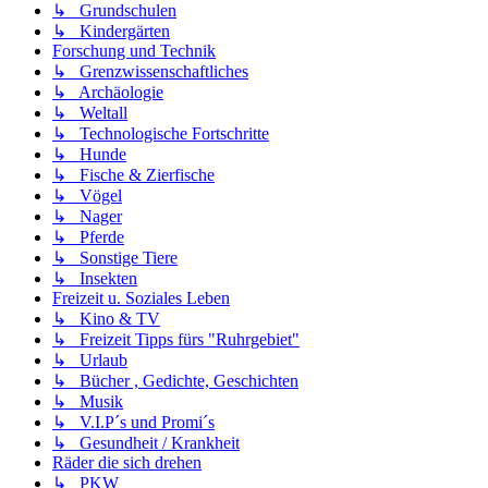
↳ Grundschulen
↳ Kindergärten
Forschung und Technik
↳ Grenzwissenschaftliches
↳ Archäologie
↳ Weltall
↳ Technologische Fortschritte
↳ Hunde
↳ Fische & Zierfische
↳ Vögel
↳ Nager
↳ Pferde
↳ Sonstige Tiere
↳ Insekten
Freizeit u. Soziales Leben
↳ Kino & TV
↳ Freizeit Tipps fürs "Ruhrgebiet"
↳ Urlaub
↳ Bücher , Gedichte, Geschichten
↳ Musik
↳ V.I.P´s und Promi´s
↳ Gesundheit / Krankheit
Räder die sich drehen
↳ PKW