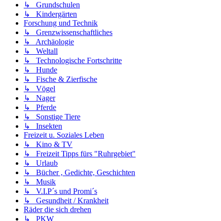
↳ Grundschulen
↳ Kindergärten
Forschung und Technik
↳ Grenzwissenschaftliches
↳ Archäologie
↳ Weltall
↳ Technologische Fortschritte
↳ Hunde
↳ Fische & Zierfische
↳ Vögel
↳ Nager
↳ Pferde
↳ Sonstige Tiere
↳ Insekten
Freizeit u. Soziales Leben
↳ Kino & TV
↳ Freizeit Tipps fürs "Ruhrgebiet"
↳ Urlaub
↳ Bücher , Gedichte, Geschichten
↳ Musik
↳ V.I.P´s und Promi´s
↳ Gesundheit / Krankheit
Räder die sich drehen
↳ PKW