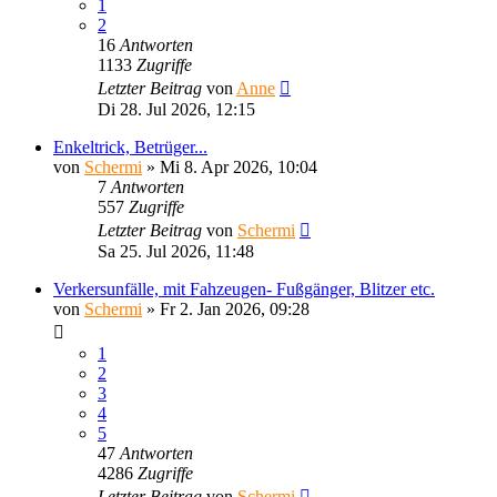
1
2
16
Antworten
1133
Zugriffe
Letzter Beitrag
von
Anne
Di 28. Jul 2026, 12:15
Enkeltrick, Betrüger...
von
Schermi
»
Mi 8. Apr 2026, 10:04
7
Antworten
557
Zugriffe
Letzter Beitrag
von
Schermi
Sa 25. Jul 2026, 11:48
Verkersunfälle, mit Fahzeugen- Fußgänger, Blitzer etc.
von
Schermi
»
Fr 2. Jan 2026, 09:28
1
2
3
4
5
47
Antworten
4286
Zugriffe
Letzter Beitrag
von
Schermi