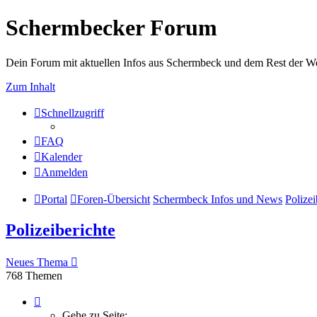
Schermbecker Forum
Dein Forum mit aktuellen Infos aus Schermbeck und dem Rest der We
Zum Inhalt
Schnellzugriff
FAQ
Kalender
Anmelden
Portal
Foren-Übersicht
Schermbeck Infos und News
Polizei
Polizeiberichte
Neues Thema
768 Themen
Seite
1
Gehe zu Seite: