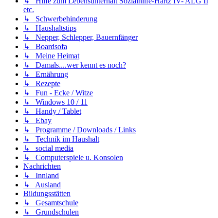
↳ Hilfe zum Lebensunterhalt Sozialhilfe-Hartz IV- ALG II
etc.
↳ Schwerbehinderung
↳ Haushaltstips
↳ Nepper, Schlepper, Bauernfänger
↳ Boardsofa
↳ Meine Heimat
↳ Damals....wer kennt es noch?
↳ Ernährung
↳ Rezepte
↳ Fun - Ecke / Witze
↳ Windows 10 / 11
↳ Handy / Tablet
↳ Ebay
↳ Programme / Downloads / Links
↳ Technik im Haushalt
↳ social media
↳ Computerspiele u. Konsolen
Nachrichten
↳ Innland
↳ Ausland
Bildungsstätten
↳ Gesamtschule
↳ Grundschulen