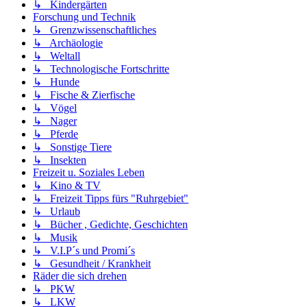
↳ Kindergärten
Forschung und Technik
↳ Grenzwissenschaftliches
↳ Archäologie
↳ Weltall
↳ Technologische Fortschritte
↳ Hunde
↳ Fische & Zierfische
↳ Vögel
↳ Nager
↳ Pferde
↳ Sonstige Tiere
↳ Insekten
Freizeit u. Soziales Leben
↳ Kino & TV
↳ Freizeit Tipps fürs "Ruhrgebiet"
↳ Urlaub
↳ Bücher , Gedichte, Geschichten
↳ Musik
↳ V.I.P´s und Promi´s
↳ Gesundheit / Krankheit
Räder die sich drehen
↳ PKW
↳ LKW