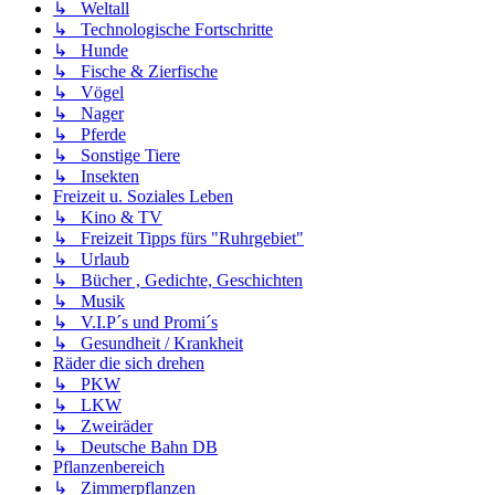
↳ Weltall
↳ Technologische Fortschritte
↳ Hunde
↳ Fische & Zierfische
↳ Vögel
↳ Nager
↳ Pferde
↳ Sonstige Tiere
↳ Insekten
Freizeit u. Soziales Leben
↳ Kino & TV
↳ Freizeit Tipps fürs "Ruhrgebiet"
↳ Urlaub
↳ Bücher , Gedichte, Geschichten
↳ Musik
↳ V.I.P´s und Promi´s
↳ Gesundheit / Krankheit
Räder die sich drehen
↳ PKW
↳ LKW
↳ Zweiräder
↳ Deutsche Bahn DB
Pflanzenbereich
↳ Zimmerpflanzen