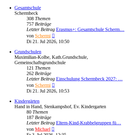
Gesamtschule
Schermbeck
308
Themen
757
Beiträge
Letzter Beitrag
Erasmus+: Gesamtschule Scherm…
Neuester
von
Schermi
Beitrag
Di 21. Jul 2026, 10:50
Grundschulen
Maximilian-Kolbe, Kath.Grundschule,
Gemeinschaftsgrundschule
121
Themen
262
Beiträge
Letzter Beitrag
Einschulung Schermbeck 2027: …
Neuester
von
Schermi
Beitrag
Di 21. Jul 2026, 10:53
Kindergärten
Hand in Hand, Stenkampshof, Ev. Kindergarten
80
Themen
187
Beiträge
Letzter Beitrag
Eltern-Kind-Krabbelgruppen fü…
Neuester
von
Michael
Beitrag
Fr 3. Jul 2026, 12:35