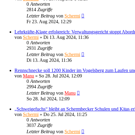
0
Antworten
2814
Zugriffe
Letzter Beitrag
von
Schermi
Fr 23. Aug 2024, 12:29
Lehrkräfte-Klage erfolgreich: Verwaltungsgericht stoppt Abo
von
Schermi
»
Di 13. Aug 2024, 11:36
0
Antworten
2931
Zugriffe
Letzter Beitrag
von
Schermi
Di 13. Aug 2024, 11:36
Rennschnecke soll 1200 Kinder im Vogelsberg zum Laufen un
von
Manu
»
So 28. Jul 2024, 12:09
0
Antworten
2994
Zugriffe
Letzter Beitrag
von
Manu
So 28. Jul 2024, 12:09
„Schweigefuchs“ bleibt an Schermbecker Schulen und Kitas er
von
Schermi
»
Do 25. Jul 2024, 11:25
0
Antworten
3037
Zugriffe
Letzter Beitrag
von
Schermi