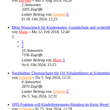
von
Michael
»
Mo 5. Aug 2019, 16:20
2
Antworten
3205
Zugriffe
Letzter Beitrag
von
Schermi
Fr 18. Okt 2024, 12:23
Mein Wunschfach für Kindergarten, Grundschule und weiterfü
von
Manu
»
Mo 12. Feb 2018, 12:40
1
2
10
Antworten
7336
Zugriffe
Letzter Beitrag
von
Manu
So 6. Okt 2024, 15:15
Nachhaltige Überraschung für 110 Schulanfänger in Schermbe
von
Schermi
»
Do 5. Sep 2024, 12:31
0
Antworten
2870
Zugriffe
Letzter Beitrag
von
Schermi
Do 5. Sep 2024, 12:31
SPD-Fraktion will Kinderbetreuungs-Situation im Kreis Wesel 
von
Schermi
»
Fr 23. Aug 2024, 12:29