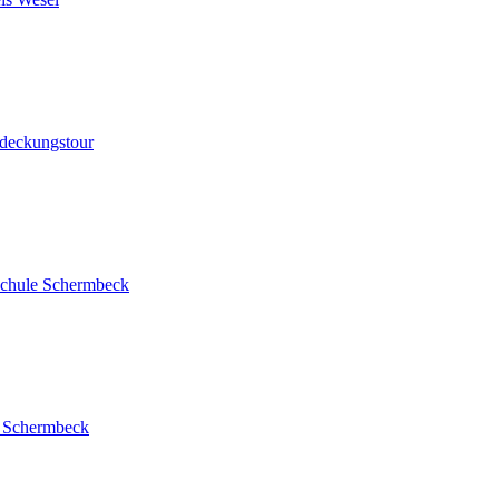
tdeckungstour
dschule Schermbeck
h Schermbeck