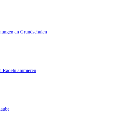
rdnungen an Grundschulen
d Radeln animieren
laubt