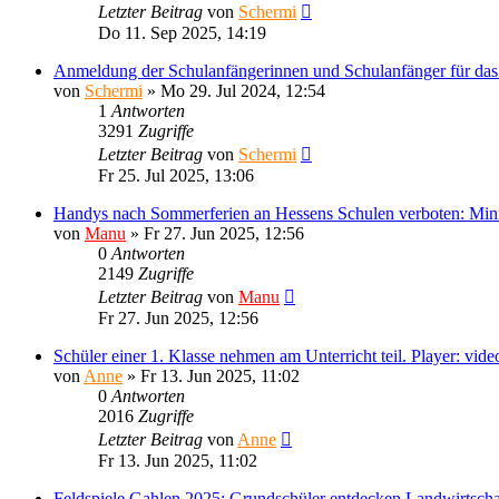
Letzter Beitrag
von
Schermi
Do 11. Sep 2025, 14:19
Anmeldung der Schulanfängerinnen und Schulanfänger für das
von
Schermi
»
Mo 29. Jul 2024, 12:54
1
Antworten
3291
Zugriffe
Letzter Beitrag
von
Schermi
Fr 25. Jul 2025, 13:06
Handys nach Sommerferien an Hessens Schulen verboten: Minist
von
Manu
»
Fr 27. Jun 2025, 12:56
0
Antworten
2149
Zugriffe
Letzter Beitrag
von
Manu
Fr 27. Jun 2025, 12:56
Schüler einer 1. Klasse nehmen am Unterricht teil. Player: vi
von
Anne
»
Fr 13. Jun 2025, 11:02
0
Antworten
2016
Zugriffe
Letzter Beitrag
von
Anne
Fr 13. Jun 2025, 11:02
Feldspiele Gahlen 2025: Grundschüler entdecken Landwirtschaf