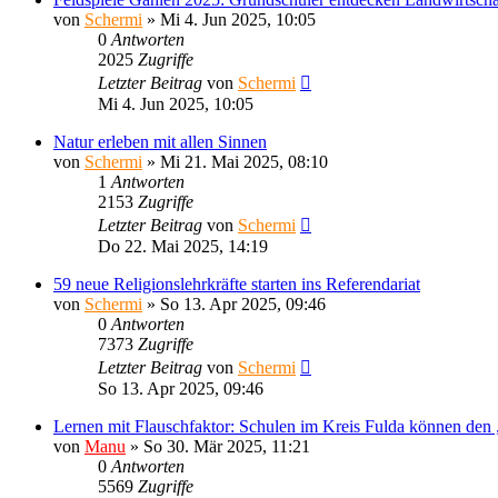
von
Schermi
»
Mi 4. Jun 2025, 10:05
0
Antworten
2025
Zugriffe
Letzter Beitrag
von
Schermi
Mi 4. Jun 2025, 10:05
Natur erleben mit allen Sinnen
von
Schermi
»
Mi 21. Mai 2025, 08:10
1
Antworten
2153
Zugriffe
Letzter Beitrag
von
Schermi
Do 22. Mai 2025, 14:19
59 neue Religionslehrkräfte starten ins Referendariat
von
Schermi
»
So 13. Apr 2025, 09:46
0
Antworten
7373
Zugriffe
Letzter Beitrag
von
Schermi
So 13. Apr 2025, 09:46
Lernen mit Flauschfaktor: Schulen im Kreis Fulda können den
von
Manu
»
So 30. Mär 2025, 11:21
0
Antworten
5569
Zugriffe