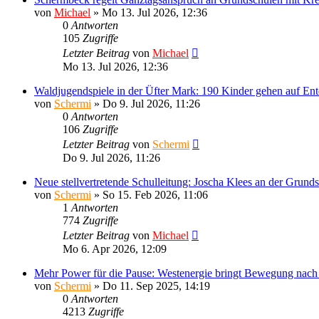
von
Michael
»
Mo 13. Jul 2026, 12:36
0
Antworten
105
Zugriffe
Letzter Beitrag
von
Michael
Mo 13. Jul 2026, 12:36
Waldjugendspiele in der Üfter Mark: 190 Kinder gehen auf En
von
Schermi
»
Do 9. Jul 2026, 11:26
0
Antworten
106
Zugriffe
Letzter Beitrag
von
Schermi
Do 9. Jul 2026, 11:26
Neue stellvertretende Schulleitung: Joscha Klees an der Grun
von
Schermi
»
So 15. Feb 2026, 11:06
1
Antworten
774
Zugriffe
Letzter Beitrag
von
Michael
Mo 6. Apr 2026, 12:09
Mehr Power für die Pause: Westenergie bringt Bewegung nac
von
Schermi
»
Do 11. Sep 2025, 14:19
0
Antworten
4213
Zugriffe