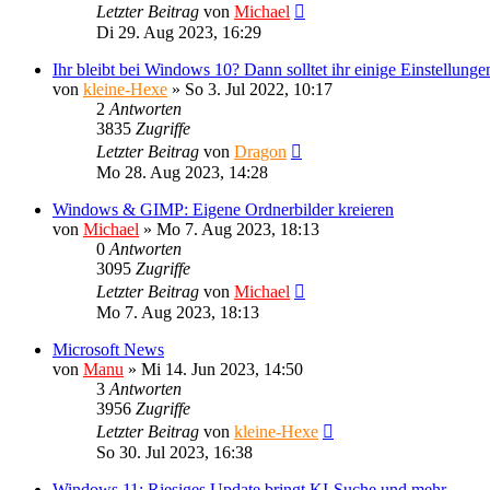
Letzter Beitrag
von
Michael
Di 29. Aug 2023, 16:29
Ihr bleibt bei Windows 10? Dann solltet ihr einige Einstellung
von
kleine-Hexe
»
So 3. Jul 2022, 10:17
2
Antworten
3835
Zugriffe
Letzter Beitrag
von
Dragon
Mo 28. Aug 2023, 14:28
Windows & GIMP: Eigene Ordnerbilder kreieren
von
Michael
»
Mo 7. Aug 2023, 18:13
0
Antworten
3095
Zugriffe
Letzter Beitrag
von
Michael
Mo 7. Aug 2023, 18:13
Microsoft News
von
Manu
»
Mi 14. Jun 2023, 14:50
3
Antworten
3956
Zugriffe
Letzter Beitrag
von
kleine-Hexe
So 30. Jul 2023, 16:38
Windows 11: Riesiges Update bringt KI-Suche und mehr