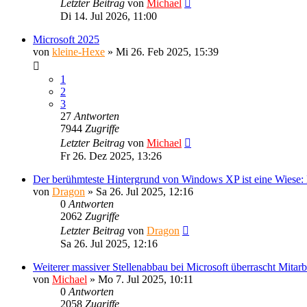
Letzter Beitrag
von
Michael
Di 14. Jul 2026, 11:00
Microsoft 2025
von
kleine-Hexe
»
Mi 26. Feb 2025, 15:39
1
2
3
27
Antworten
7944
Zugriffe
Letzter Beitrag
von
Michael
Fr 26. Dez 2025, 13:26
Der berühmteste Hintergrund von Windows XP ist eine Wiese: Doc
von
Dragon
»
Sa 26. Jul 2025, 12:16
0
Antworten
2062
Zugriffe
Letzter Beitrag
von
Dragon
Sa 26. Jul 2025, 12:16
Weiterer massiver Stellenabbau bei Microsoft überrascht Mit
von
Michael
»
Mo 7. Jul 2025, 10:11
0
Antworten
2058
Zugriffe