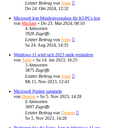
Letzter Beitrag
von
Anne
Do 24. Okt 2024, 12:32
Microsoft legt Mindestvorgaben für KI-PCs fest
von
Michael
»
Do 23. Mai 2024, 08:10
4
Antworten
3928
Zugriffe
Letzter Beitrag
von
Anne
Sa 24. Aug 2024, 14:35
Windows 11 wird sich 2023 stark verändern
von
Anne
»
Sa 14. Jan 2023, 16:25
3
Antworten
3875
Zugriffe
Letzter Beitrag
von
Anne
Mi 15. Nov 2023, 12:43
Microsoft Punkte sammeln
von
Dragon
»
So 5. Nov 2023, 14:28
0
Antworten
3097
Zugriffe
Letzter Beitrag
von
Dragon
So 5. Nov 2023, 14:28
Probieren Sie die Fotos-App in Windows 11 aus