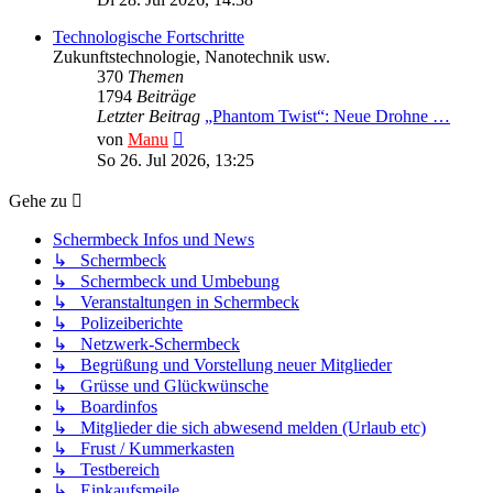
Technologische Fortschritte
Zukunftstechnologie, Nanotechnik usw.
370
Themen
1794
Beiträge
Letzter Beitrag
„Phantom Twist“: Neue Drohne …
Neuester
von
Manu
Beitrag
So 26. Jul 2026, 13:25
Gehe zu
Schermbeck Infos und News
↳ Schermbeck
↳ Schermbeck und Umbebung
↳ Veranstaltungen in Schermbeck
↳ Polizeiberichte
↳ Netzwerk-Schermbeck
↳ Begrüßung und Vorstellung neuer Mitglieder
↳ Grüsse und Glückwünsche
↳ Boardinfos
↳ Mitglieder die sich abwesend melden (Urlaub etc)
↳ Frust / Kummerkasten
↳ Testbereich
↳ Einkaufsmeile