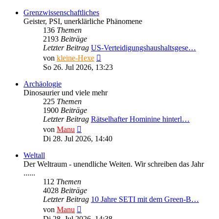
Grenzwissenschaftliches
Geister, PSI, unerklärliche Phänomene
136
Themen
2193
Beiträge
Letzter Beitrag
US-Verteidigungshaushaltsgese…
Neuester
von
kleine-Hexe
Beitrag
So 26. Jul 2026, 13:23
Archäologie
Dinosaurier und viele mehr
225
Themen
1900
Beiträge
Letzter Beitrag
Rätselhafter Hominine hinterl…
Neuester
von
Manu
Beitrag
Di 28. Jul 2026, 14:40
Weltall
Der Weltraum - unendliche Weiten. Wir schreiben das Jahr
......
112
Themen
4028
Beiträge
Letzter Beitrag
10 Jahre SETI mit dem Green-B…
Neuester
von
Manu
Beitrag
Di 28. Jul 2026, 14:38