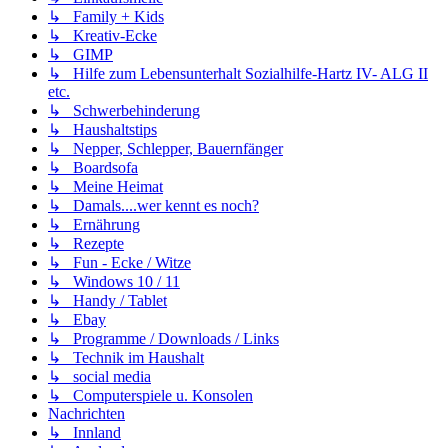
↳ Family + Kids
↳ Kreativ-Ecke
↳ GIMP
↳ Hilfe zum Lebensunterhalt Sozialhilfe-Hartz IV- ALG II
etc.
↳ Schwerbehinderung
↳ Haushaltstips
↳ Nepper, Schlepper, Bauernfänger
↳ Boardsofa
↳ Meine Heimat
↳ Damals....wer kennt es noch?
↳ Ernährung
↳ Rezepte
↳ Fun - Ecke / Witze
↳ Windows 10 / 11
↳ Handy / Tablet
↳ Ebay
↳ Programme / Downloads / Links
↳ Technik im Haushalt
↳ social media
↳ Computerspiele u. Konsolen
Nachrichten
↳ Innland