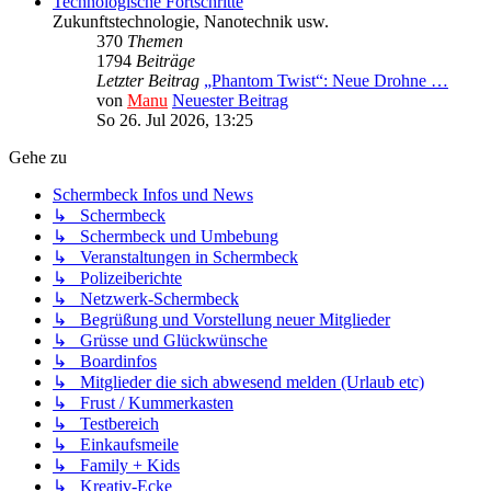
Technologische Fortschritte
Zukunftstechnologie, Nanotechnik usw.
370
Themen
1794
Beiträge
Letzter Beitrag
„Phantom Twist“: Neue Drohne …
von
Manu
Neuester Beitrag
So 26. Jul 2026, 13:25
Gehe zu
Schermbeck Infos und News
↳ Schermbeck
↳ Schermbeck und Umbebung
↳ Veranstaltungen in Schermbeck
↳ Polizeiberichte
↳ Netzwerk-Schermbeck
↳ Begrüßung und Vorstellung neuer Mitglieder
↳ Grüsse und Glückwünsche
↳ Boardinfos
↳ Mitglieder die sich abwesend melden (Urlaub etc)
↳ Frust / Kummerkasten
↳ Testbereich
↳ Einkaufsmeile
↳ Family + Kids
↳ Kreativ-Ecke