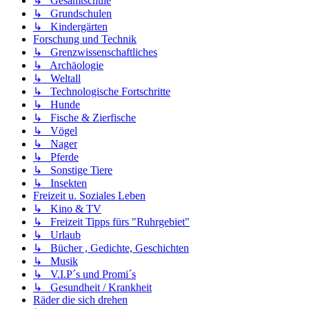
↳ Gesamtschule
↳ Grundschulen
↳ Kindergärten
Forschung und Technik
↳ Grenzwissenschaftliches
↳ Archäologie
↳ Weltall
↳ Technologische Fortschritte
↳ Hunde
↳ Fische & Zierfische
↳ Vögel
↳ Nager
↳ Pferde
↳ Sonstige Tiere
↳ Insekten
Freizeit u. Soziales Leben
↳ Kino & TV
↳ Freizeit Tipps fürs "Ruhrgebiet"
↳ Urlaub
↳ Bücher , Gedichte, Geschichten
↳ Musik
↳ V.I.P´s und Promi´s
↳ Gesundheit / Krankheit
Räder die sich drehen