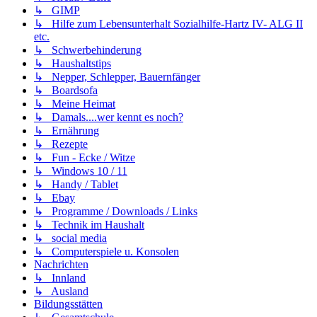
↳ GIMP
↳ Hilfe zum Lebensunterhalt Sozialhilfe-Hartz IV- ALG II
etc.
↳ Schwerbehinderung
↳ Haushaltstips
↳ Nepper, Schlepper, Bauernfänger
↳ Boardsofa
↳ Meine Heimat
↳ Damals....wer kennt es noch?
↳ Ernährung
↳ Rezepte
↳ Fun - Ecke / Witze
↳ Windows 10 / 11
↳ Handy / Tablet
↳ Ebay
↳ Programme / Downloads / Links
↳ Technik im Haushalt
↳ social media
↳ Computerspiele u. Konsolen
Nachrichten
↳ Innland
↳ Ausland
Bildungsstätten