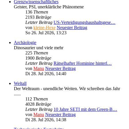
Grenzwissenschaftliches
Geister, PSI, unerklärliche Phänomene
136
Themen
2193
Beiträge
Letzter Beitrag
US-Verteidigungshaushaltsgese…
von
kleine-Hexe
Neuester Beitrag
So 26. Jul 2026, 13:23
Archäologie
Dinosaurier und viele mehr
225
Themen
1900
Beiträge
Letzter Beitrag
Rätselhafter Hominine hinterl…
von
Manu
Neuester Beitrag
Di 28. Jul 2026, 14:40
Weltall
Der Weltraum - unendliche Weiten. Wir schreiben das Jahr
......
112
Themen
4028
Beiträge
Letzter Beitrag
10 Jahre SETI mit dem Green-B…
von
Manu
Neuester Beitrag
Di 28. Jul 2026, 14:38