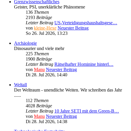
Grenzwissenschaftliches
Geister, PSI, unerklärliche Phänomene
136
Themen
2193
Beiträge
Letzter Beitrag
US-Verteidigungshaushaltsgese…
von
kleine-Hexe
Neuester Beitrag
So 26. Jul 2026, 13:23
Archäologie
Dinosaurier und viele mehr
225
Themen
1900
Beiträge
Letzter Beitrag
Rätselhafter Hominine hinterl…
von
Manu
Neuester Beitrag
Di 28. Jul 2026, 14:40
Weltall
Der Weltraum - unendliche Weiten. Wir schreiben das Jahr
......
112
Themen
4028
Beiträge
Letzter Beitrag
10 Jahre SETI mit dem Green-B…
von
Manu
Neuester Beitrag
Di 28. Jul 2026, 14:38