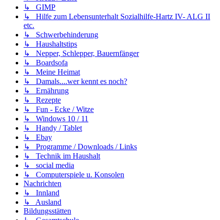
↳ GIMP
↳ Hilfe zum Lebensunterhalt Sozialhilfe-Hartz IV- ALG II
etc.
↳ Schwerbehinderung
↳ Haushaltstips
↳ Nepper, Schlepper, Bauernfänger
↳ Boardsofa
↳ Meine Heimat
↳ Damals....wer kennt es noch?
↳ Ernährung
↳ Rezepte
↳ Fun - Ecke / Witze
↳ Windows 10 / 11
↳ Handy / Tablet
↳ Ebay
↳ Programme / Downloads / Links
↳ Technik im Haushalt
↳ social media
↳ Computerspiele u. Konsolen
Nachrichten
↳ Innland
↳ Ausland
Bildungsstätten