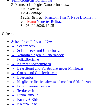
Technologische Fortschritte
Zukunftstechnologie, Nanotechnik usw.
370
Themen
1794
Beiträge
Letzter Beitrag
„Phantom Twist“: Neue Drohne …
von
Manu
Neuester Beitrag
So 26. Jul 2026, 13:25
Gehe zu
Schermbeck Infos und News
↳ Schermbeck
↳ Schermbeck und Umbebung
↳ Veranstaltungen in Schermbeck
↳ Polizeiberichte
↳ Netzwerk-Schermbeck
↳ Begrüßung und Vorstellung neuer Mitglieder
↳ Grüsse und Glückwünsche
↳ Boardinfos
↳ Mitglieder die sich abwesend melden (Urlaub etc)
↳ Frust / Kummerkasten
↳ Testbereich
↳ Einkaufsmeile
↳ Family + Kids
↳ Kreativ-Ecke