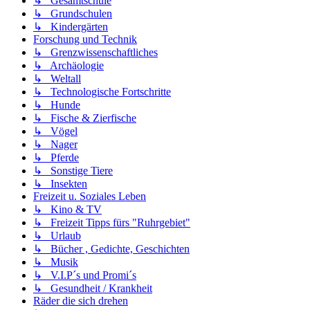
↳ Gesamtschule
↳ Grundschulen
↳ Kindergärten
Forschung und Technik
↳ Grenzwissenschaftliches
↳ Archäologie
↳ Weltall
↳ Technologische Fortschritte
↳ Hunde
↳ Fische & Zierfische
↳ Vögel
↳ Nager
↳ Pferde
↳ Sonstige Tiere
↳ Insekten
Freizeit u. Soziales Leben
↳ Kino & TV
↳ Freizeit Tipps fürs "Ruhrgebiet"
↳ Urlaub
↳ Bücher , Gedichte, Geschichten
↳ Musik
↳ V.I.P´s und Promi´s
↳ Gesundheit / Krankheit
Räder die sich drehen