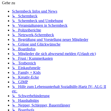
Gehe zu
Schermbeck Infos und News
↳ Schermbeck
↳ Schermbeck und Umbebung
↳ Veranstaltungen in Schermbeck
↳ Polizeiberichte
↳ Netzwerk-Schermbeck
↳ Begrüßung und Vorstellung neuer Mitglieder
↳ Grüsse und Glückwünsche
↳ Boardinfos
↳ Mitglieder die sich abwesend melden (Urlaub etc)
↳ Frust / Kummerkasten
↳ Testbereich
↳ Einkaufsmeile
↳ Family + Kids
↳ Kreativ-Ecke
↳ GIMP
↳ Hilfe zum Lebensunterhalt Sozialhilfe-Hartz IV- ALG II
etc.
↳ Schwerbehinderung
↳ Haushaltstips
↳ Nepper, Schlepper, Bauernfänger
↳ Boardsofa