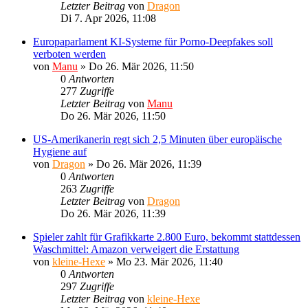
Letzter Beitrag
von
Dragon
Di 7. Apr 2026, 11:08
Europaparlament KI-Systeme für Porno-Deepfakes soll
verboten werden
von
Manu
»
Do 26. Mär 2026, 11:50
0
Antworten
277
Zugriffe
Letzter Beitrag
von
Manu
Do 26. Mär 2026, 11:50
US-Amerikanerin regt sich 2,5 Minuten über europäische
Hygiene auf
von
Dragon
»
Do 26. Mär 2026, 11:39
0
Antworten
263
Zugriffe
Letzter Beitrag
von
Dragon
Do 26. Mär 2026, 11:39
Spieler zahlt für Grafikkarte 2.800 Euro, bekommt stattdessen
Waschmittel: Amazon verweigert die Erstattung
von
kleine-Hexe
»
Mo 23. Mär 2026, 11:40
0
Antworten
297
Zugriffe
Letzter Beitrag
von
kleine-Hexe