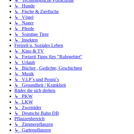
↳ Technologische Fortschritte
↳ Hunde
↳ Fische & Zierfische
↳ Vögel
↳ Nager
↳ Pferde
↳ Sonstige Tiere
↳ Insekten
Freizeit u. Soziales Leben
↳ Kino & TV
↳ Freizeit Tipps fürs "Ruhrgebiet"
↳ Urlaub
↳ Bücher , Gedichte, Geschichten
↳ Musik
↳ V.I.P´s und Promi´s
↳ Gesundheit / Krankheit
Räder die sich drehen
↳ PKW
↳ LKW
↳ Zweiräder
↳ Deutsche Bahn DB
Pflanzenbereich
↳ Zimmerpflanzen
↳ Gartenpflanzen