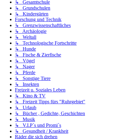
↳ Gesamtschule
↳ Grundschulen
↳ Kindergärten
Forschung und Technik
↳ Grenzwissenschaftliches
↳ Archäologie
↳ Weltall
↳ Technologische Fortschritte
↳ Hunde
↳ Fische & Zierfische
↳ Vögel
↳ Nager
↳ Pferde
↳ Sonstige Tiere
↳ Insekten
Freizeit u. Soziales Leben
↳ Kino & TV
↳ Freizeit Tipps fürs "Ruhrgebiet"
↳ Urlaub
↳ Bücher , Gedichte, Geschichten
↳ Musik
↳ V.I.P´s und Promi´s
↳ Gesundheit / Krankheit
Räder die sich drehen