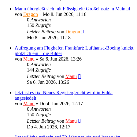
Mann übergießt sich mit Flüssigkeit: Großeinsatz in Maintal
von
Dragon
»
Mo 8. Jun 2026, 11:18
0
Antworten
150
Zugriffe
Letzter Beitrag
von
Dragon
Mo 8. Jun 2026, 11:18
Aufregung am Flughafen Frankfurt: Lufthansa-Boeing knickt
plötzlich ein – die Bilder
von
Manu
»
Sa 6. Jun 2026, 13:26
0
Antworten
144
Zugriffe
Letzter Beitrag
von
Manu
Sa 6. Jun 2026, 13:26
Jetzt ist es fix: Neues Registergericht wird in Fulda
angesiedelt
von
Manu
»
Do 4. Jun 2026, 12:17
0
Antworten
150
Zugriffe
Letzter Beitrag
von
Manu
Do 4. Jun 2026, 12:17