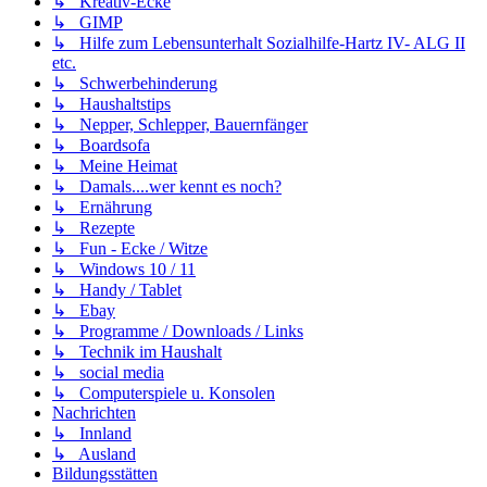
↳ Kreativ-Ecke
↳ GIMP
↳ Hilfe zum Lebensunterhalt Sozialhilfe-Hartz IV- ALG II
etc.
↳ Schwerbehinderung
↳ Haushaltstips
↳ Nepper, Schlepper, Bauernfänger
↳ Boardsofa
↳ Meine Heimat
↳ Damals....wer kennt es noch?
↳ Ernährung
↳ Rezepte
↳ Fun - Ecke / Witze
↳ Windows 10 / 11
↳ Handy / Tablet
↳ Ebay
↳ Programme / Downloads / Links
↳ Technik im Haushalt
↳ social media
↳ Computerspiele u. Konsolen
Nachrichten
↳ Innland
↳ Ausland
Bildungsstätten