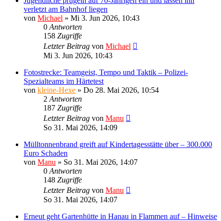
Jugendliche prügeln auf 70-Jährigen ein und lassen ihn
verletzt am Bahnhof liegen
von
Michael
»
Mi 3. Jun 2026, 10:43
0
Antworten
158
Zugriffe
Letzter Beitrag
von
Michael
Mi 3. Jun 2026, 10:43
Fotostrecke: Teamgeist, Tempo und Taktik – Polizei-
Spezialteams im Härtetest
von
kleine-Hexe
»
Do 28. Mai 2026, 10:54
2
Antworten
187
Zugriffe
Letzter Beitrag
von
Manu
So 31. Mai 2026, 14:09
Mülltonnenbrand greift auf Kindertagesstätte über – 300.000
Euro Schaden
von
Manu
»
So 31. Mai 2026, 14:07
0
Antworten
148
Zugriffe
Letzter Beitrag
von
Manu
So 31. Mai 2026, 14:07
Erneut geht Gartenhütte in Hanau in Flammen auf – Hinweise