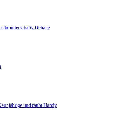
Leihmutterschafts-Debatte
t
 Neunjährige und raubt Handy