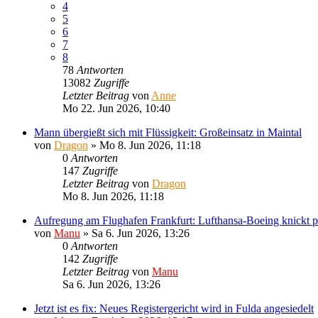
4
5
6
7
8
78
Antworten
13082
Zugriffe
Letzter Beitrag
von
Anne
Mo 22. Jun 2026, 10:40
Mann übergießt sich mit Flüssigkeit: Großeinsatz in Maintal
von
Dragon
»
Mo 8. Jun 2026, 11:18
0
Antworten
147
Zugriffe
Letzter Beitrag
von
Dragon
Mo 8. Jun 2026, 11:18
Aufregung am Flughafen Frankfurt: Lufthansa-Boeing knickt plö
von
Manu
»
Sa 6. Jun 2026, 13:26
0
Antworten
142
Zugriffe
Letzter Beitrag
von
Manu
Sa 6. Jun 2026, 13:26
Jetzt ist es fix: Neues Registergericht wird in Fulda angesiedelt