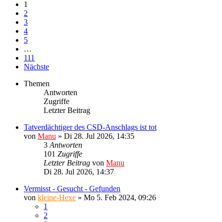
1
2
3
4
5
…
111
Nächste
Themen
Antworten
Zugriffe
Letzter Beitrag
Tatverdächtiger des CSD-Anschlags ist tot
von
Manu
»
Di 28. Jul 2026, 14:35
3
Antworten
101
Zugriffe
Letzter Beitrag
von
Manu
Di 28. Jul 2026, 14:37
Vermisst - Gesucht - Gefunden
von
kleine-Hexe
»
Mo 5. Feb 2024, 09:26
1
2