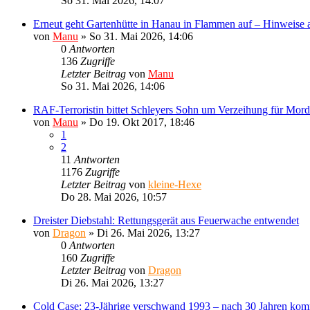
So 31. Mai 2026, 14:07
Erneut geht Gartenhütte in Hanau in Flammen auf – Hinweise a
von
Manu
»
So 31. Mai 2026, 14:06
0
Antworten
136
Zugriffe
Letzter Beitrag
von
Manu
So 31. Mai 2026, 14:06
RAF-Terroristin bittet Schleyers Sohn um Verzeihung für Mord
von
Manu
»
Do 19. Okt 2017, 18:46
1
2
11
Antworten
1176
Zugriffe
Letzter Beitrag
von
kleine-Hexe
Do 28. Mai 2026, 10:57
Dreister Diebstahl: Rettungsgerät aus Feuerwache entwendet
von
Dragon
»
Di 26. Mai 2026, 13:27
0
Antworten
160
Zugriffe
Letzter Beitrag
von
Dragon
Di 26. Mai 2026, 13:27
Cold Case: 23-Jährige verschwand 1993 – nach 30 Jahren ko