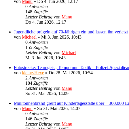
von
Manu
»
Do 4. Jun 2026, 12:17
0
Antworten
148
Zugriffe
Letzter Beitrag
von
Manu
Do 4. Jun 2026, 12:17
Jugendliche prügeln auf 70-Jährigen ein und lassen ihn verletz
von
Michael
»
Mi 3. Jun 2026, 10:43
0
Antworten
155
Zugriffe
Letzter Beitrag
von
Michael
Mi 3. Jun 2026, 10:43
Fotostrecke: Teamgeist, Tempo und Taktik – Polizei-Spezialtea
von
kleine-Hexe
»
Do 28. Mai 2026, 10:54
2
Antworten
184
Zugriffe
Letzter Beitrag
von
Manu
So 31. Mai 2026, 14:09
Mülltonnenbrand greift auf Kindertagesstätte über – 300.000 
von
Manu
»
So 31. Mai 2026, 14:07
0
Antworten
146
Zugriffe
Letzter Beitrag
von
Manu