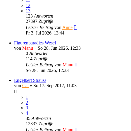
11
12
13
123
Antworten
27897
Zugriffe
Letzter Beitrag
von
Anne
Fr 3. Jul 2026, 13:44
Figurenparadies Wesel
von
Manu
»
So 28. Jun 2026, 12:33
0
Antworten
114
Zugriffe
Letzter Beitrag
von
Manu
So 28. Jun 2026, 12:33
Engelbert Strauss
von
Cat
»
So 17. Sep 2017, 11:03
1
2
3
4
35
Antworten
12337
Zugriffe
Letzter Beitrag
von
Manu