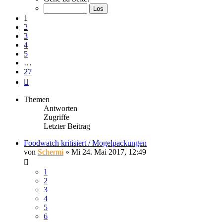
von
27
1
2
3
4
5
…
27
Nächste
Themen
Antworten
Zugriffe
Letzter Beitrag
Foodwatch kritisiert / Mogelpackungen
von
Schermi
»
Mi 24. Mai 2017, 12:49
1
2
3
4
5
6