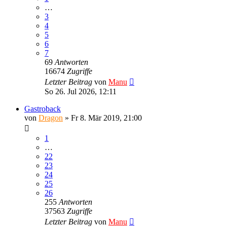
…
3
4
5
6
7
69
Antworten
16674
Zugriffe
Letzter Beitrag
von
Manu
So 26. Jul 2026, 12:11
Gastroback
von
Dragon
»
Fr 8. Mär 2019, 21:00
1
…
22
23
24
25
26
255
Antworten
37563
Zugriffe
Letzter Beitrag
von
Manu