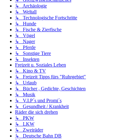
↳ Archäologie
↳ Weltall
↳ Technologische Fortschritte
↳ Hunde
↳ Fische & Zierfische
↳ Vögel
↳ Nager
↳ Pferde
↳ Sonstige Tiere
↳ Insekten
Freizeit u. Soziales Leben
↳ Kino & TV
↳ Freizeit Tipps fürs "Ruhrgebiet"
↳ Urlaub
↳ Bücher , Gedichte, Geschichten
↳ Musik
↳ V.I.P´s und Promi´s
↳ Gesundheit / Krankheit
Räder die sich drehen
↳ PKW
↳ LKW
↳ Zweiräder
↳ Deutsche Bahn DB