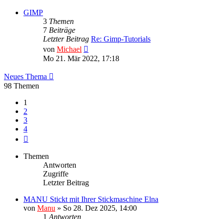
GIMP
3
Themen
7
Beiträge
Letzter Beitrag
Re: Gimp-Tutorials
Neuester
von
Michael
Beitrag
Mo 21. Mär 2022, 17:18
Neues Thema
98 Themen
1
2
3
4
Nächste
Themen
Antworten
Zugriffe
Letzter Beitrag
MANU Stickt mit Ihrer Stickmaschine Elna
von
Manu
»
So 28. Dez 2025, 14:00
1
Antworten