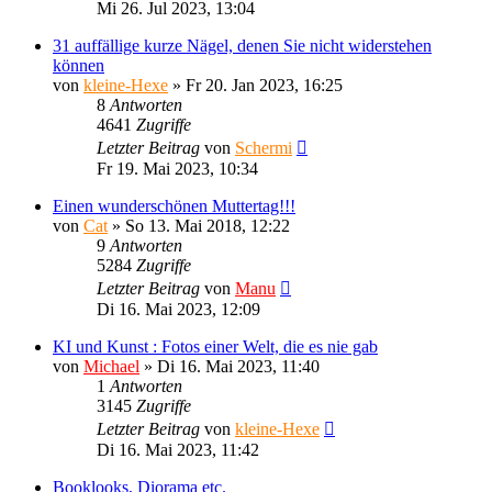
Mi 26. Jul 2023, 13:04
31 auffällige kurze Nägel, denen Sie nicht widerstehen
können
von
kleine-Hexe
»
Fr 20. Jan 2023, 16:25
8
Antworten
4641
Zugriffe
Letzter Beitrag
von
Schermi
Fr 19. Mai 2023, 10:34
Einen wunderschönen Muttertag!!!
von
Cat
»
So 13. Mai 2018, 12:22
9
Antworten
5284
Zugriffe
Letzter Beitrag
von
Manu
Di 16. Mai 2023, 12:09
KI und Kunst : Fotos einer Welt, die es nie gab
von
Michael
»
Di 16. Mai 2023, 11:40
1
Antworten
3145
Zugriffe
Letzter Beitrag
von
kleine-Hexe
Di 16. Mai 2023, 11:42
Booklooks, Diorama etc.