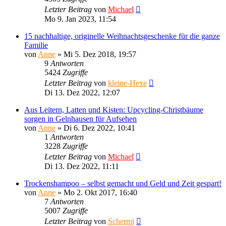
Letzter Beitrag
von
Michael
Mo 9. Jan 2023, 11:54
15 nachhaltige, originelle Weihnachtsgeschenke für die ganze
Familie
von
Anne
»
Mi 5. Dez 2018, 19:57
9
Antworten
5424
Zugriffe
Letzter Beitrag
von
kleine-Hexe
Di 13. Dez 2022, 12:07
Aus Leitern, Latten und Kisten: Upcycling-Christbäume
sorgen in Gelnhausen für Aufsehen
von
Anne
»
Di 6. Dez 2022, 10:41
1
Antworten
3228
Zugriffe
Letzter Beitrag
von
Michael
Di 13. Dez 2022, 11:11
Trockenshampoo – selbst gemacht und Geld und Zeit gespart!
von
Anne
»
Mo 2. Okt 2017, 16:40
7
Antworten
5007
Zugriffe
Letzter Beitrag
von
Schermi