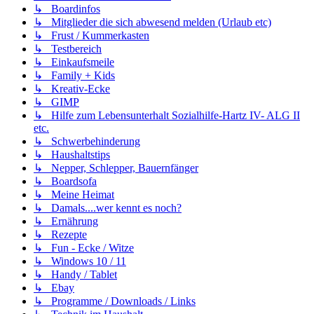
↳ Boardinfos
↳ Mitglieder die sich abwesend melden (Urlaub etc)
↳ Frust / Kummerkasten
↳ Testbereich
↳ Einkaufsmeile
↳ Family + Kids
↳ Kreativ-Ecke
↳ GIMP
↳ Hilfe zum Lebensunterhalt Sozialhilfe-Hartz IV- ALG II
etc.
↳ Schwerbehinderung
↳ Haushaltstips
↳ Nepper, Schlepper, Bauernfänger
↳ Boardsofa
↳ Meine Heimat
↳ Damals....wer kennt es noch?
↳ Ernährung
↳ Rezepte
↳ Fun - Ecke / Witze
↳ Windows 10 / 11
↳ Handy / Tablet
↳ Ebay
↳ Programme / Downloads / Links