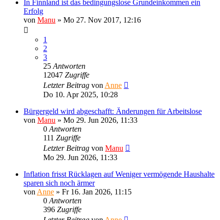
In Finnland ist das bedingungslose Grundeinkommen ein
Erfolg
von
Manu
»
Mo 27. Nov 2017, 12:16
1
2
3
25
Antworten
12047
Zugriffe
Letzter Beitrag
von
Anne
Do 10. Apr 2025, 10:28
Bürgergeld wird abgeschafft: Änderungen für Arbeitslose
von
Manu
»
Mo 29. Jun 2026, 11:33
0
Antworten
111
Zugriffe
Letzter Beitrag
von
Manu
Mo 29. Jun 2026, 11:33
Inflation frisst Rücklagen auf Weniger vermögende Haushalte
sparen sich noch ärmer
von
Anne
»
Fr 16. Jan 2026, 11:15
0
Antworten
396
Zugriffe
Letzter Beitrag
von
Anne