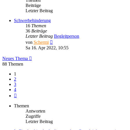
Themen
Beiträge
Letzter Beitrag
Schwerbehinderung
16
Themen
36
Beiträge
Letzter Beitrag
Begleitperson
Neuester
von
Schermi
Beitrag
Sa 16. Apr 2022, 10:55
Neues Thema
88 Themen
1
2
3
4
Nächste
Themen
Antworten
Zugriffe
Letzter Beitrag