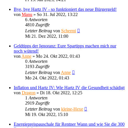
Bye, bye Hartz IV - so funktioniert das neue Bürgergeld!
von
Manu
»
So 31. Jul 2022, 13:22
6
Antworten
4810
Zugriffe
Letzter Beitrag
von
Schermi
Mi 21. Dez 2022, 11:00
Geldtipps der Ignoranz: Eure Spartipps machen mich nur
noch wütend!
von
Anne
»
Mo 24. Okt 2022, 01:43
0
Antworten
3193
Zugriffe
Letzter Beitrag
von
Anne
Mo 24. Okt 2022, 01:43
Inflation und Hartz IV: Wie Hartz IV die Gesundheit schädigt
von
Dragon
»
Di 18. Okt 2022, 12:25
1
Antworten
2919
Zugriffe
Letzter Beitrag
von
kleine-Hexe
Mi 19. Okt 2022, 15:10
Energiepreispauschale für Rentner Wann und wie Sie die 300