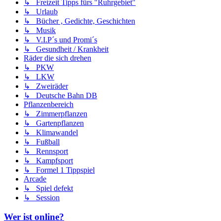
↳ Freizeit Tipps fürs "Ruhrgebiet"
↳ Urlaub
↳ Bücher , Gedichte, Geschichten
↳ Musik
↳ V.I.P´s und Promi´s
↳ Gesundheit / Krankheit
Räder die sich drehen
↳ PKW
↳ LKW
↳ Zweiräder
↳ Deutsche Bahn DB
Pflanzenbereich
↳ Zimmerpflanzen
↳ Gartenpflanzen
↳ Klimawandel
↳ Fußball
↳ Rennsport
↳ Kampfsport
↳ Formel 1 Tippspiel
Arcade
↳ Spiel defekt
↳ Session
Wer ist online?