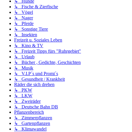
↳ Hunde
↳ Fische & Zierfische
↳ Vögel
↳ Nager
↳ Pferde
↳ Sonstige Tiere
↳ Insekten
Freizeit u. Soziales Leben
↳ Kino & TV
↳ Freizeit Tipps fürs "Ruhrgebiet"
↳ Urlaub
↳ Bücher , Gedichte, Geschichten
↳ Musik
↳ V.I.P´s und Promi´s
↳ Gesundheit / Krankheit
Räder die sich drehen
↳ PKW
↳ LKW
↳ Zweiräder
↳ Deutsche Bahn DB
Pflanzenbereich
↳ Zimmerpflanzen
↳ Gartenpflanzen
↳ Klimawandel