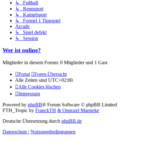
↳ Fußball
↳ Rennsport
↳ Kampfsport
↳ Formel 1 Tippspiel
Arcade
↳ Spiel defekt
↳ Session
Wer ist online?
Mitglieder in diesem Forum: 0 Mitglieder und 1 Gast
Portal
Foren-Übersicht
Alle Zeiten sind
UTC+02:00
Alle Cookies löschen
Impressum
Powered by
phpBB
® Forum Software © phpBB Limited
FTH_Tropic by
FranckTH
& Onnozel Manneke
Deutsche Übersetzung durch
phpBB.de
Datenschutz
|
Nutzungsbedingungen