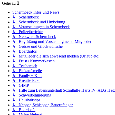
Gehe zu
Schermbeck Infos und News
↳ Schermbeck
↳ Schermbeck und Umbebung
↳ Veranstaltungen in Schermbeck
↳ Polizeiberichte
↳ Netzwerk-Schermbeck
↳ Begrüßung und Vorstellung neuer Mitglieder
↳ Grüsse und Glückwünsche
↳ Boardinfos
↳ Mitglieder die sich abwesend melden (Urlaub etc)
↳ Frust / Kummerkasten
↳ Testbereich
↳ Einkaufsmeile
↳ Family + Kids
↳ Kreativ-Ecke
↳ GIMP
↳ Hilfe zum Lebensunterhalt Sozialhilfe-Hartz IV- ALG II etc
↳ Schwerbehinderung
↳ Haushaltstips
↳ Nepper, Schlepper, Bauernfänger
↳ Boardsofa
↳ Meine Heimat