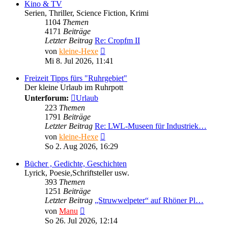
Kino & TV
Serien, Thriller, Science Fiction, Krimi
1104
Themen
4171
Beiträge
Letzter Beitrag
Re: Cropfm II
Neuester
von
kleine-Hexe
Beitrag
Mi 8. Jul 2026, 11:41
Freizeit Tipps fürs "Ruhrgebiet"
Der kleine Urlaub im Ruhrpott
Unterforum:
Urlaub
223
Themen
1791
Beiträge
Letzter Beitrag
Re: LWL-Museen für Industriek…
Neuester
von
kleine-Hexe
Beitrag
So 2. Aug 2026, 16:29
Bücher , Gedichte, Geschichten
Lyrick, Poesie,Schriftsteller usw.
393
Themen
1251
Beiträge
Letzter Beitrag
„Struwwelpeter“ auf Rhöner Pl…
Neuester
von
Manu
Beitrag
So 26. Jul 2026, 12:14