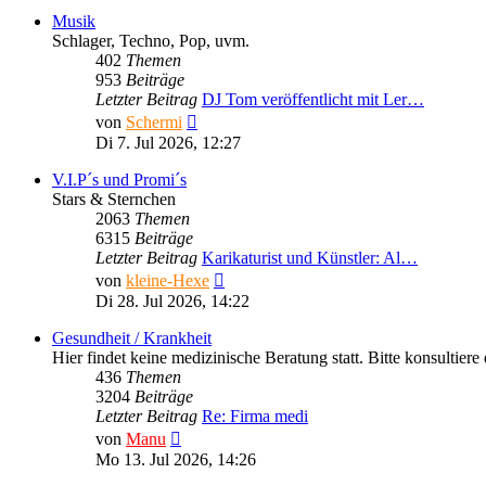
Musik
Schlager, Techno, Pop, uvm.
402
Themen
953
Beiträge
Letzter Beitrag
DJ Tom veröffentlicht mit Ler…
Neuester
von
Schermi
Beitrag
Di 7. Jul 2026, 12:27
V.I.P´s und Promi´s
Stars & Sternchen
2063
Themen
6315
Beiträge
Letzter Beitrag
Karikaturist und Künstler: Al…
Neuester
von
kleine-Hexe
Beitrag
Di 28. Jul 2026, 14:22
Gesundheit / Krankheit
Hier findet keine medizinische Beratung statt. Bitte konsultiere
436
Themen
3204
Beiträge
Letzter Beitrag
Re: Firma medi
Neuester
von
Manu
Beitrag
Mo 13. Jul 2026, 14:26