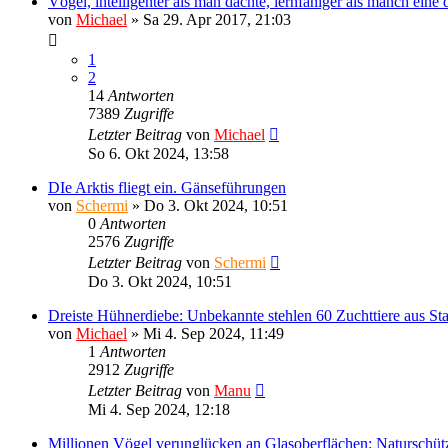
Vögel, intelligenter als man dachte, lernfähiger als manch eine 
von
Michael
»
Sa 29. Apr 2017, 21:03
1
2
14
Antworten
7389
Zugriffe
Letzter Beitrag
von
Michael
So 6. Okt 2024, 13:58
DIe Arktis fliegt ein. Gänseführungen
von
Schermi
»
Do 3. Okt 2024, 10:51
0
Antworten
2576
Zugriffe
Letzter Beitrag
von
Schermi
Do 3. Okt 2024, 10:51
Dreiste Hühnerdiebe: Unbekannte stehlen 60 Zuchttiere aus Sta
von
Michael
»
Mi 4. Sep 2024, 11:49
1
Antworten
2912
Zugriffe
Letzter Beitrag
von
Manu
Mi 4. Sep 2024, 12:18
Millionen Vögel verunglücken an Glasoberflächen: Naturschüt