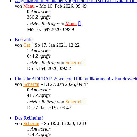
Angelhaken im Schnabel Vogel liefert sich selbst in Notaufnah
von
Manu
»
Mo 16. Feb 2026, 09:49
0
Antworten
366
Zugriffe
Letzter Beitrag
von
Manu
Mo 16. Feb 2026, 09:49
Bussarde
von
Cat
»
So 17. Jan 2021, 12:22
1
Antworten
644
Zugriffe
Letzter Beitrag
von
Schermi
Do 5. Feb 2026, 09:52
Ein Jahr ADEBAR 2: weitere Hilfe willkommen! - Bundesweit
von
Schermi
»
Di 27. Jan 2026, 09:47
0
Antworten
415
Zugriffe
Letzter Beitrag
von
Schermi
Di 27. Jan 2026, 09:47
Das Rebhuhn!
von
Schermi
»
Sa 18. Jul 2020, 12:10
1
Antworten
724
Zugriffe