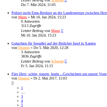
Letzter Beitrag
von
Schermi
Do 7. Mär 2024, 11:05
Polizei sucht Emu-Besitzer an der Landesgrenze zwischen He
von
Manu
»
Mi 10. Jan 2024, 15:23
0
Antworten
3113
Zugriffe
Letzter Beitrag
von
Manu
Mi 10. Jan 2024, 15:23
Gutachten für Seeadler auf der Bislicher Insel in Xanten
von
Dragon
»
Do 5. Mär 2020, 12:28
3
Antworten
3836
Zugriffe
Letzter Beitrag
von
Schermi
Fr 5. Jan 2024, 11:15
Fürs Herz, schön, traurig, lustig....Geschichten um unsere Voge
von
Dragon
»
Di 2. Mai 2017, 11:03
1
…
3
4
5