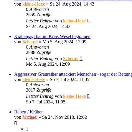
von
kleine-Hexe
»
Sa 24. Aug 2024, 14:43
0
Antworten
2659
Zugriffe
Letzter Beitrag
von
kleine-Hexe
Sa 24. Aug 2024, 14:43
Krähenjagt hat im Kreis Wesel begonnen
von
Schermi
»
Mo 5. Aug 2024, 12:09
0
Antworten
2888
Zugriffe
Letzter Beitrag
von
Schermi
Mo 5. Aug 2024, 12:09
Aggressiver Graureiher attackiert Menschen - sogar der Rettun
von
kleine-Hexe
»
So 7. Jul 2024, 11:05
0
Antworten
3017
Zugriffe
Letzter Beitrag
von
kleine-Hexe
So 7. Jul 2024, 11:05
Raben / Krähen
von
Michael
»
Sa 24. Nov 2018, 12:02
1