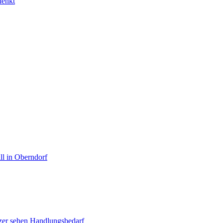
denkt
ll in Oberndorf
zer sehen Handlungsbedarf