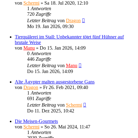
von
Schermi
»
Sa 18. Jul 2020, 12:10
1
Antworten
720
Zugriffe
Letzter Beitrag
von
Dragon
Mo 19. Jan 2026, 09:30
Tierquälerei im Stall: Unbekannter tötet fünf Hühner auf
brutale Weise
von
Manu
»
Do 15. Jan 2026, 14:09
0
Antworten
446
Zugriffe
Letzter Beitrag
von
Manu
Do 15. Jan 2026, 14:09
Alte Ägypter malten ausgestorbene Gans
von
Dragon
»
Fr 26. Feb 2021, 09:40
1
Antworten
691
Zugriffe
Letzter Beitrag
von
Schermi
Do 11. Dez 2025, 10:42
Die Meisen-Gourmets
von
Schermi
»
So 26. Mai 2024, 11:47
1
Antworten
2939
Zugriffe