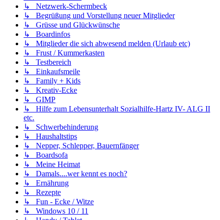
↳ Netzwerk-Schermbeck
↳ Begrüßung und Vorstellung neuer Mitglieder
↳ Grüsse und Glückwünsche
↳ Boardinfos
↳ Mitglieder die sich abwesend melden (Urlaub etc)
↳ Frust / Kummerkasten
↳ Testbereich
↳ Einkaufsmeile
↳ Family + Kids
↳ Kreativ-Ecke
↳ GIMP
↳ Hilfe zum Lebensunterhalt Sozialhilfe-Hartz IV- ALG II
etc.
↳ Schwerbehinderung
↳ Haushaltstips
↳ Nepper, Schlepper, Bauernfänger
↳ Boardsofa
↳ Meine Heimat
↳ Damals....wer kennt es noch?
↳ Ernährung
↳ Rezepte
↳ Fun - Ecke / Witze
↳ Windows 10 / 11