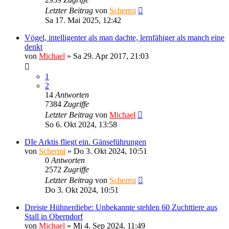
Letzter Beitrag
von
Schermi
Sa 17. Mai 2025, 12:42
Vögel, intelligenter als man dachte, lernfähiger als manch eine
denkt
von
Michael
»
Sa 29. Apr 2017, 21:03
1
2
14
Antworten
7384
Zugriffe
Letzter Beitrag
von
Michael
So 6. Okt 2024, 13:58
DIe Arktis fliegt ein. Gänseführungen
von
Schermi
»
Do 3. Okt 2024, 10:51
0
Antworten
2572
Zugriffe
Letzter Beitrag
von
Schermi
Do 3. Okt 2024, 10:51
Dreiste Hühnerdiebe: Unbekannte stehlen 60 Zuchttiere aus
Stall in Oberndorf
von
Michael
»
Mi 4. Sep 2024, 11:49