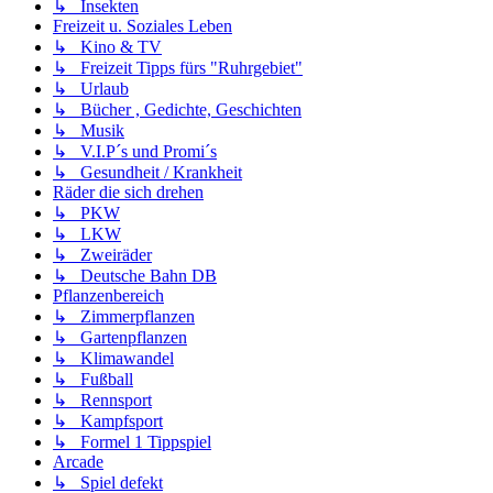
↳ Insekten
Freizeit u. Soziales Leben
↳ Kino & TV
↳ Freizeit Tipps fürs "Ruhrgebiet"
↳ Urlaub
↳ Bücher , Gedichte, Geschichten
↳ Musik
↳ V.I.P´s und Promi´s
↳ Gesundheit / Krankheit
Räder die sich drehen
↳ PKW
↳ LKW
↳ Zweiräder
↳ Deutsche Bahn DB
Pflanzenbereich
↳ Zimmerpflanzen
↳ Gartenpflanzen
↳ Klimawandel
↳ Fußball
↳ Rennsport
↳ Kampfsport
↳ Formel 1 Tippspiel
Arcade
↳ Spiel defekt