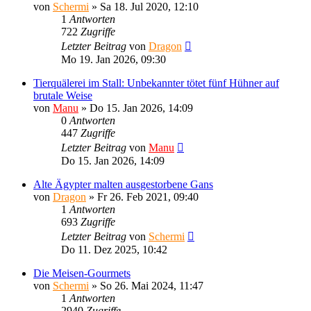
von
Schermi
»
Sa 18. Jul 2020, 12:10
1
Antworten
722
Zugriffe
Letzter Beitrag
von
Dragon
Mo 19. Jan 2026, 09:30
Tierquälerei im Stall: Unbekannter tötet fünf Hühner auf
brutale Weise
von
Manu
»
Do 15. Jan 2026, 14:09
0
Antworten
447
Zugriffe
Letzter Beitrag
von
Manu
Do 15. Jan 2026, 14:09
Alte Ägypter malten ausgestorbene Gans
von
Dragon
»
Fr 26. Feb 2021, 09:40
1
Antworten
693
Zugriffe
Letzter Beitrag
von
Schermi
Do 11. Dez 2025, 10:42
Die Meisen-Gourmets
von
Schermi
»
So 26. Mai 2024, 11:47
1
Antworten
2940
Zugriffe