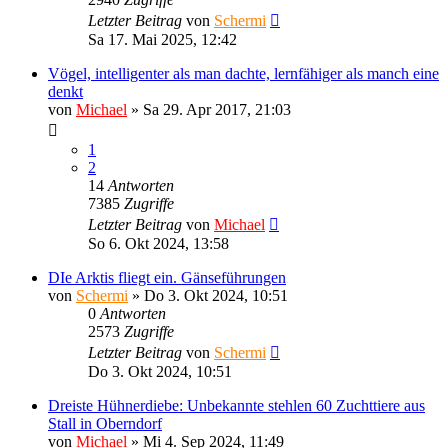
Letzter Beitrag
von
Schermi
Sa 17. Mai 2025, 12:42
Vögel, intelligenter als man dachte, lernfähiger als manch eine
denkt
von
Michael
»
Sa 29. Apr 2017, 21:03
1
2
14
Antworten
7385
Zugriffe
Letzter Beitrag
von
Michael
So 6. Okt 2024, 13:58
DIe Arktis fliegt ein. Gänseführungen
von
Schermi
»
Do 3. Okt 2024, 10:51
0
Antworten
2573
Zugriffe
Letzter Beitrag
von
Schermi
Do 3. Okt 2024, 10:51
Dreiste Hühnerdiebe: Unbekannte stehlen 60 Zuchttiere aus
Stall in Oberndorf
von
Michael
»
Mi 4. Sep 2024, 11:49