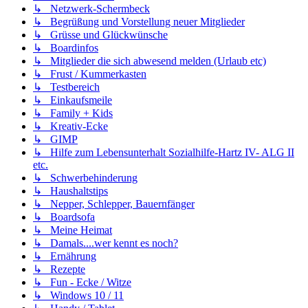
↳ Netzwerk-Schermbeck
↳ Begrüßung und Vorstellung neuer Mitglieder
↳ Grüsse und Glückwünsche
↳ Boardinfos
↳ Mitglieder die sich abwesend melden (Urlaub etc)
↳ Frust / Kummerkasten
↳ Testbereich
↳ Einkaufsmeile
↳ Family + Kids
↳ Kreativ-Ecke
↳ GIMP
↳ Hilfe zum Lebensunterhalt Sozialhilfe-Hartz IV- ALG II
etc.
↳ Schwerbehinderung
↳ Haushaltstips
↳ Nepper, Schlepper, Bauernfänger
↳ Boardsofa
↳ Meine Heimat
↳ Damals....wer kennt es noch?
↳ Ernährung
↳ Rezepte
↳ Fun - Ecke / Witze
↳ Windows 10 / 11