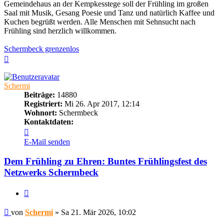
Gemeindehaus an der Kempkesstege soll der Frühling im großen
Saal mit Musik, Gesang Poesie und Tanz und natürlich Kaffee und
Kuchen begrüßt werden. Alle Menschen mit Sehnsucht nach
Frühling sind herzlich willkommen.
Schermbeck grenzenlos
Nach
oben
Schermi
Beiträge:
14880
Registriert:
Mi 26. Apr 2017, 12:14
Wohnort:
Schermbeck
Kontaktdaten:
Kontaktdaten
von
E-Mail senden
Schermi
Dem Frühling zu Ehren: Buntes Frühlingsfest des
Netzwerks Schermbeck
Zitieren
Beitrag
von
Schermi
»
Sa 21. Mär 2026, 10:02