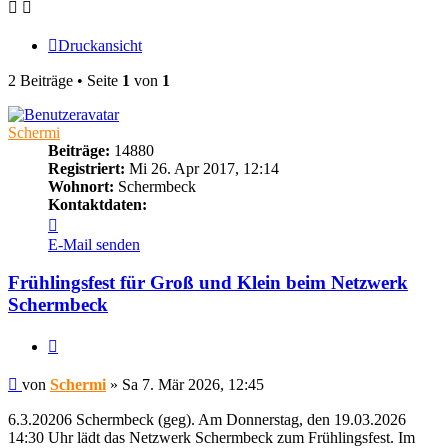
Druckansicht
2 Beiträge • Seite
1
von
1
Schermi
Beiträge:
14880
Registriert:
Mi 26. Apr 2017, 12:14
Wohnort:
Schermbeck
Kontaktdaten:
Kontaktdaten
von
E-Mail senden
Schermi
Frühlingsfest für Groß und Klein beim Netzwerk
Schermbeck
Zitieren
Beitrag
von
Schermi
»
Sa 7. Mär 2026, 12:45
6.3.20206 Schermbeck (geg). Am Donnerstag, den 19.03.2026
14:30 Uhr lädt das Netzwerk Schermbeck zum Frühlingsfest. Im