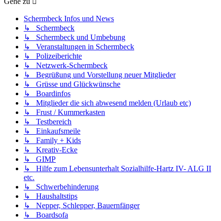
Gehe zu
Schermbeck Infos und News
↳ Schermbeck
↳ Schermbeck und Umbebung
↳ Veranstaltungen in Schermbeck
↳ Polizeiberichte
↳ Netzwerk-Schermbeck
↳ Begrüßung und Vorstellung neuer Mitglieder
↳ Grüsse und Glückwünsche
↳ Boardinfos
↳ Mitglieder die sich abwesend melden (Urlaub etc)
↳ Frust / Kummerkasten
↳ Testbereich
↳ Einkaufsmeile
↳ Family + Kids
↳ Kreativ-Ecke
↳ GIMP
↳ Hilfe zum Lebensunterhalt Sozialhilfe-Hartz IV- ALG II
etc.
↳ Schwerbehinderung
↳ Haushaltstips
↳ Nepper, Schlepper, Bauernfänger
↳ Boardsofa