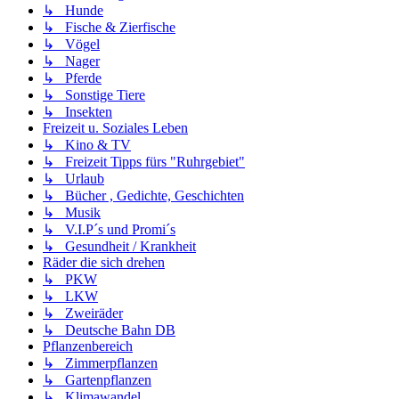
↳ Hunde
↳ Fische & Zierfische
↳ Vögel
↳ Nager
↳ Pferde
↳ Sonstige Tiere
↳ Insekten
Freizeit u. Soziales Leben
↳ Kino & TV
↳ Freizeit Tipps fürs "Ruhrgebiet"
↳ Urlaub
↳ Bücher , Gedichte, Geschichten
↳ Musik
↳ V.I.P´s und Promi´s
↳ Gesundheit / Krankheit
Räder die sich drehen
↳ PKW
↳ LKW
↳ Zweiräder
↳ Deutsche Bahn DB
Pflanzenbereich
↳ Zimmerpflanzen
↳ Gartenpflanzen
↳ Klimawandel