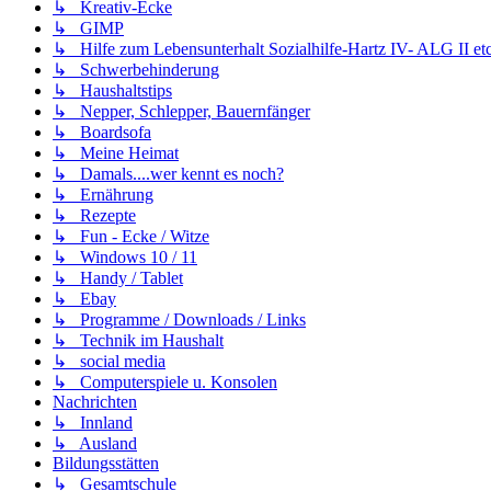
↳ Kreativ-Ecke
↳ GIMP
↳ Hilfe zum Lebensunterhalt Sozialhilfe-Hartz IV- ALG II etc
↳ Schwerbehinderung
↳ Haushaltstips
↳ Nepper, Schlepper, Bauernfänger
↳ Boardsofa
↳ Meine Heimat
↳ Damals....wer kennt es noch?
↳ Ernährung
↳ Rezepte
↳ Fun - Ecke / Witze
↳ Windows 10 / 11
↳ Handy / Tablet
↳ Ebay
↳ Programme / Downloads / Links
↳ Technik im Haushalt
↳ social media
↳ Computerspiele u. Konsolen
Nachrichten
↳ Innland
↳ Ausland
Bildungsstätten
↳ Gesamtschule