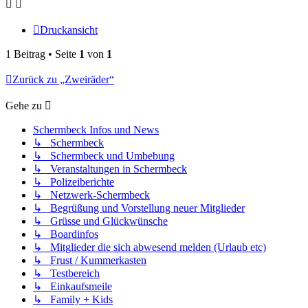
Druckansicht
1 Beitrag • Seite
1
von
1
Zurück zu „Zweiräder“
Gehe zu
Schermbeck Infos und News
↳ Schermbeck
↳ Schermbeck und Umbebung
↳ Veranstaltungen in Schermbeck
↳ Polizeiberichte
↳ Netzwerk-Schermbeck
↳ Begrüßung und Vorstellung neuer Mitglieder
↳ Grüsse und Glückwünsche
↳ Boardinfos
↳ Mitglieder die sich abwesend melden (Urlaub etc)
↳ Frust / Kummerkasten
↳ Testbereich
↳ Einkaufsmeile
↳ Family + Kids