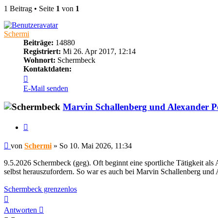
1 Beitrag • Seite
1
von
1
Schermi
Beiträge:
14880
Registriert:
Mi 26. Apr 2017, 12:14
Wohnort:
Schermbeck
Kontaktdaten:
Kontaktdaten
von
E-Mail senden
Schermi
Marvin Schallenberg und Alexander Po
Zitieren
Beitrag
von
Schermi
»
So 10. Mai 2026, 11:34
9.5.2026 Schermbeck (geg). Oft beginnt eine sportliche Tätigkeit a
selbst herauszufordern. So war es auch bei Marvin Schallenberg und 
Schermbeck grenzenlos
Nach
oben
Antworten