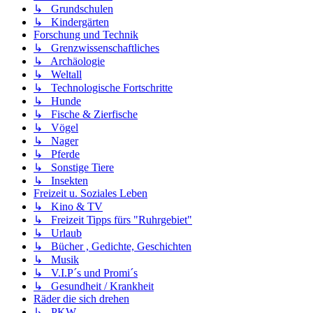
↳ Grundschulen
↳ Kindergärten
Forschung und Technik
↳ Grenzwissenschaftliches
↳ Archäologie
↳ Weltall
↳ Technologische Fortschritte
↳ Hunde
↳ Fische & Zierfische
↳ Vögel
↳ Nager
↳ Pferde
↳ Sonstige Tiere
↳ Insekten
Freizeit u. Soziales Leben
↳ Kino & TV
↳ Freizeit Tipps fürs "Ruhrgebiet"
↳ Urlaub
↳ Bücher , Gedichte, Geschichten
↳ Musik
↳ V.I.P´s und Promi´s
↳ Gesundheit / Krankheit
Räder die sich drehen
↳ PKW