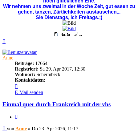
noch glücklichen Ehe.
Wir nehmen uns zweimal in der Woche Zeit, gut essen zu
gehen, tanzen, Zärtlichkeiten austauschen...
Sie Dienstags, ich Freitags.;)
Nach
oben
Anne
Beiträge:
17664
Registriert:
Sa 29. Apr 2017, 12:30
Wohnort:
Schermbeck
Kontaktdaten:
Kontaktdaten
von
E-Mail senden
Anne
Einmal quer durch Frankreich mit der vhs
Zitieren
Beitrag
von
Anne
»
Do 23. Apr 2026, 11:17