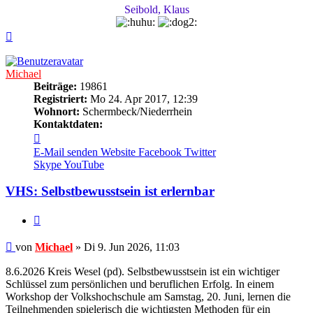
Seibold, Klaus
Nach
oben
Michael
Beiträge:
19861
Registriert:
Mo 24. Apr 2017, 12:39
Wohnort:
Schermbeck/Niederrhein
Kontaktdaten:
Kontaktdaten
von
E-Mail senden
Website
Facebook
Twitter
Michael
Skype
YouTube
VHS: Selbstbewusstsein ist erlernbar
Zitieren
Beitrag
von
Michael
»
Di 9. Jun 2026, 11:03
8.6.2026 Kreis Wesel (pd). Selbstbewusstsein ist ein wichtiger
Schlüssel zum persönlichen und beruflichen Erfolg. In einem
Workshop der Volkshochschule am Samstag, 20. Juni, lernen die
Teilnehmenden spielerisch die wichtigsten Methoden für ein