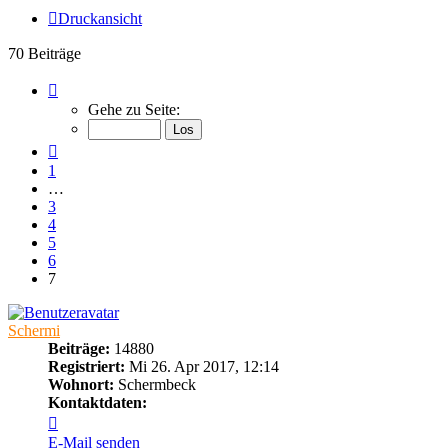
Druckansicht
70 Beiträge
Seite
7
Gehe zu Seite:
von
7
Vorherige
1
…
3
4
5
6
7
Schermi
Beiträge:
14880
Registriert:
Mi 26. Apr 2017, 12:14
Wohnort:
Schermbeck
Kontaktdaten:
Kontaktdaten
von
E-Mail senden