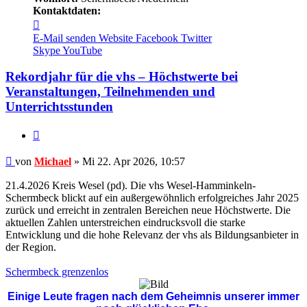
Kontaktdaten:
Kontaktdaten
von
E-Mail senden
Website
Facebook
Twitter
Michael
Skype
YouTube
Rekordjahr für die vhs – Höchstwerte bei
Veranstaltungen, Teilnehmenden und
Unterrichtsstunden
Zitieren
Beitrag
von
Michael
»
Mi 22. Apr 2026, 10:57
21.4.2026 Kreis Wesel (pd). Die vhs Wesel-Hamminkeln-
Schermbeck blickt auf ein außergewöhnlich erfolgreiches Jahr 2025
zurück und erreicht in zentralen Bereichen neue Höchstwerte. Die
aktuellen Zahlen unterstreichen eindrucksvoll die starke
Entwicklung und die hohe Relevanz der vhs als Bildungsanbieter in
der Region.
Schermbeck grenzenlos
Einige Leute fragen nach dem Geheimnis unserer immer