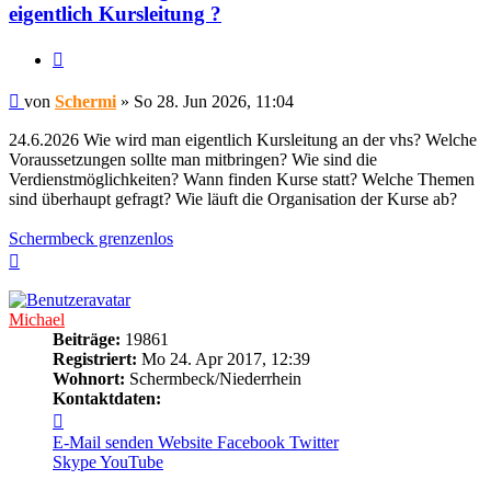
eigentlich Kursleitung ?
Zitieren
Beitrag
von
Schermi
»
So 28. Jun 2026, 11:04
24.6.2026 Wie wird man eigentlich Kursleitung an der vhs? Welche
Voraussetzungen sollte man mitbringen? Wie sind die
Verdienstmöglichkeiten? Wann finden Kurse statt? Welche Themen
sind überhaupt gefragt? Wie läuft die Organisation der Kurse ab?
Schermbeck grenzenlos
Nach
oben
Michael
Beiträge:
19861
Registriert:
Mo 24. Apr 2017, 12:39
Wohnort:
Schermbeck/Niederrhein
Kontaktdaten:
Kontaktdaten
von
E-Mail senden
Website
Facebook
Twitter
Michael
Skype
YouTube