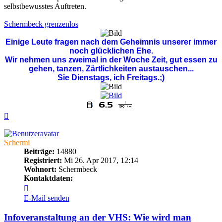
selbstbewusstes Auftreten.
Schermbeck grenzenlos
Einige Leute fragen nach dem Geheimnis unserer immer
noch glücklichen Ehe.
Wir nehmen uns zweimal in der Woche Zeit, gut essen zu
gehen, tanzen, Zärtlichkeiten austauschen...
Sie Dienstags, ich Freitags.;)
Nach
oben
Schermi
Beiträge:
14880
Registriert:
Mi 26. Apr 2017, 12:14
Wohnort:
Schermbeck
Kontaktdaten:
Kontaktdaten
von
E-Mail senden
Schermi
Infoveranstaltung an der VHS: Wie wird man