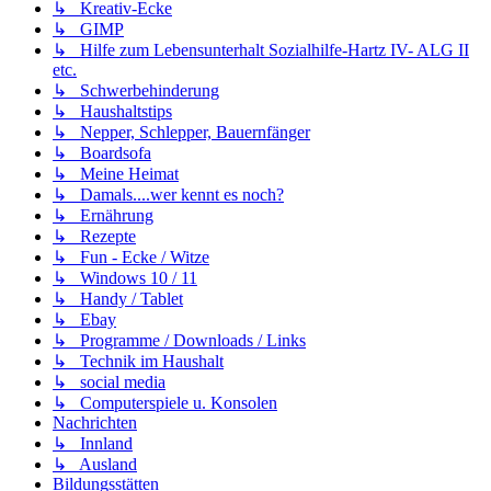
↳ Kreativ-Ecke
↳ GIMP
↳ Hilfe zum Lebensunterhalt Sozialhilfe-Hartz IV- ALG II
etc.
↳ Schwerbehinderung
↳ Haushaltstips
↳ Nepper, Schlepper, Bauernfänger
↳ Boardsofa
↳ Meine Heimat
↳ Damals....wer kennt es noch?
↳ Ernährung
↳ Rezepte
↳ Fun - Ecke / Witze
↳ Windows 10 / 11
↳ Handy / Tablet
↳ Ebay
↳ Programme / Downloads / Links
↳ Technik im Haushalt
↳ social media
↳ Computerspiele u. Konsolen
Nachrichten
↳ Innland
↳ Ausland
Bildungsstätten