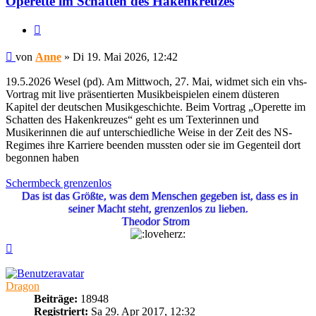
Operette im Schatten des Hakenkreuzes
Zitieren
Beitrag
von
Anne
»
Di 19. Mai 2026, 12:42
19.5.2026 Wesel (pd). Am Mittwoch, 27. Mai, widmet sich ein vhs-
Vortrag mit live präsentierten Musikbeispielen einem düsteren
Kapitel der deutschen Musikgeschichte. Beim Vortrag „Operette im
Schatten des Hakenkreuzes“ geht es um Texterinnen und
Musikerinnen die auf unterschiedliche Weise in der Zeit des NS-
Regimes ihre Karriere beenden mussten oder sie im Gegenteil dort
begonnen haben
Schermbeck grenzenlos
Das ist das Größte, was dem Menschen gegeben ist, dass es in
seiner Macht steht, grenzenlos zu lieben.
Theodor Strom
Nach
oben
Dragon
Beiträge:
18948
Registriert:
Sa 29. Apr 2017, 12:32