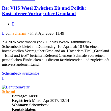
Schermi
Re: VHS Wesel Zwischen Eis und Politik:
Kostenfreier Vortrag über Grönland
Zitieren
Beitrag
von
Schermi
»
Fr 3. Apr 2026, 11:49
2.4.2026 Schermbeck (pd). Die vhs Wesel-Hamminkeln-
Schermbeck bietet am Donnerstag, 16. April, ab 18 Uhr einen
hochaktuellen Vortrag über Grönland an. Unter dem Titel „Grönland
– Einst und jetzt“ berichtet Referent Clemens Schmale von seinen
persönlichen Eindrücken aus diesem faszinierenden und zugleich oft
missverstandenen Land.
Schermbeck grenzenlos
Nach
oben
Schermi
Beiträge:
14880
Registriert:
Mi 26. Apr 2017, 12:14
Wohnort:
Schermbeck
Kontaktdaten: