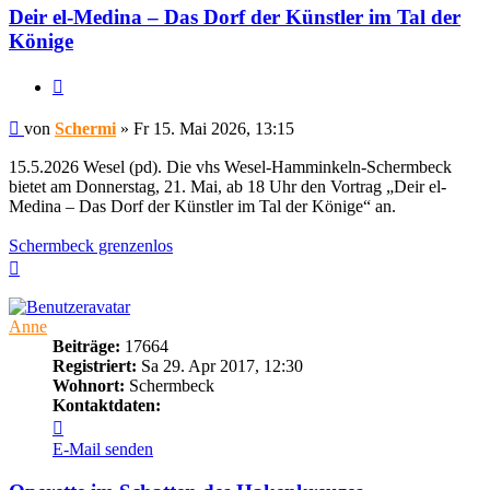
Deir el-Medina – Das Dorf der Künstler im Tal der
Könige
Zitieren
Beitrag
von
Schermi
»
Fr 15. Mai 2026, 13:15
15.5.2026 Wesel (pd). Die vhs Wesel-Hamminkeln-Schermbeck
bietet am Donnerstag, 21. Mai, ab 18 Uhr den Vortrag „Deir el-
Medina – Das Dorf der Künstler im Tal der Könige“ an.
Schermbeck grenzenlos
Nach
oben
Anne
Beiträge:
17664
Registriert:
Sa 29. Apr 2017, 12:30
Wohnort:
Schermbeck
Kontaktdaten:
Kontaktdaten
von
E-Mail senden
Anne