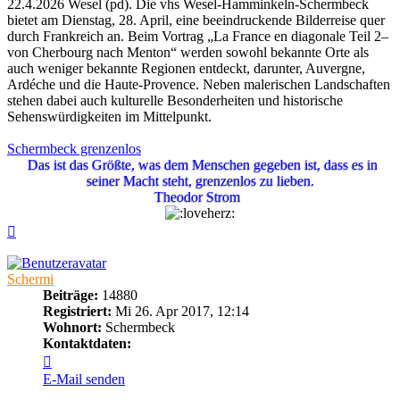
22.4.2026 Wesel (pd). Die vhs Wesel-Hamminkeln-Schermbeck
bietet am Dienstag, 28. April, eine beeindruckende Bilderreise quer
durch Frankreich an. Beim Vortrag „La France en diagonale Teil 2–
von Cherbourg nach Menton“ werden sowohl bekannte Orte als
auch weniger bekannte Regionen entdeckt, darunter, Auvergne,
Ardéche und die Haute-Provence. Neben malerischen Landschaften
stehen dabei auch kulturelle Besonderheiten und historische
Sehenswürdigkeiten im Mittelpunkt.
Schermbeck grenzenlos
Das ist das Größte, was dem Menschen gegeben ist, dass es in
seiner Macht steht, grenzenlos zu lieben.
Theodor Strom
Nach
oben
Schermi
Beiträge:
14880
Registriert:
Mi 26. Apr 2017, 12:14
Wohnort:
Schermbeck
Kontaktdaten:
Kontaktdaten
von
E-Mail senden
Schermi