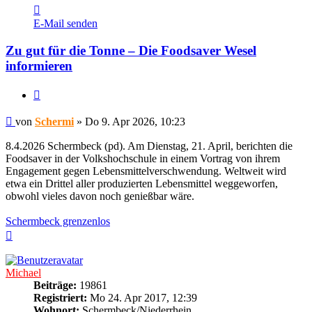
Kontaktdaten
von
E-Mail senden
Schermi
Zu gut für die Tonne – Die Foodsaver Wesel
informieren
Zitieren
Beitrag
von
Schermi
»
Do 9. Apr 2026, 10:23
8.4.2026 Schermbeck (pd). Am Dienstag, 21. April, berichten die
Foodsaver in der Volkshochschule in einem Vortrag von ihrem
Engagement gegen Lebensmittelverschwendung. Weltweit wird
etwa ein Drittel aller produzierten Lebensmittel weggeworfen,
obwohl vieles davon noch genießbar wäre.
Schermbeck grenzenlos
Nach
oben
Michael
Beiträge:
19861
Registriert:
Mo 24. Apr 2017, 12:39
Wohnort:
Schermbeck/Niederrhein