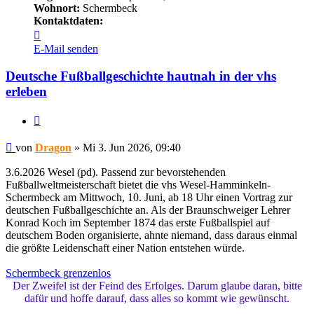
Wohnort:
Schermbeck
Kontaktdaten:
Kontaktdaten
von
E-Mail senden
Dragon
Deutsche Fußballgeschichte hautnah in der vhs
erleben
Zitieren
Beitrag
von
Dragon
»
Mi 3. Jun 2026, 09:40
3.6.2026 Wesel (pd). Passend zur bevorstehenden
Fußballweltmeisterschaft bietet die vhs Wesel-Hamminkeln-
Schermbeck am Mittwoch, 10. Juni, ab 18 Uhr einen Vortrag zur
deutschen Fußballgeschichte an. Als der Braunschweiger Lehrer
Konrad Koch im September 1874 das erste Fußballspiel auf
deutschem Boden organisierte, ahnte niemand, dass daraus einmal
die größte Leidenschaft einer Nation entstehen würde.
Schermbeck grenzenlos
Der Zweifel ist der Feind des Erfolges. Darum glaube daran, bitte
dafür und hoffe darauf, dass alles so kommt wie gewünscht.