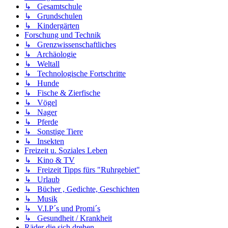
↳ Gesamtschule
↳ Grundschulen
↳ Kindergärten
Forschung und Technik
↳ Grenzwissenschaftliches
↳ Archäologie
↳ Weltall
↳ Technologische Fortschritte
↳ Hunde
↳ Fische & Zierfische
↳ Vögel
↳ Nager
↳ Pferde
↳ Sonstige Tiere
↳ Insekten
Freizeit u. Soziales Leben
↳ Kino & TV
↳ Freizeit Tipps fürs "Ruhrgebiet"
↳ Urlaub
↳ Bücher , Gedichte, Geschichten
↳ Musik
↳ V.I.P´s und Promi´s
↳ Gesundheit / Krankheit
Räder die sich drehen