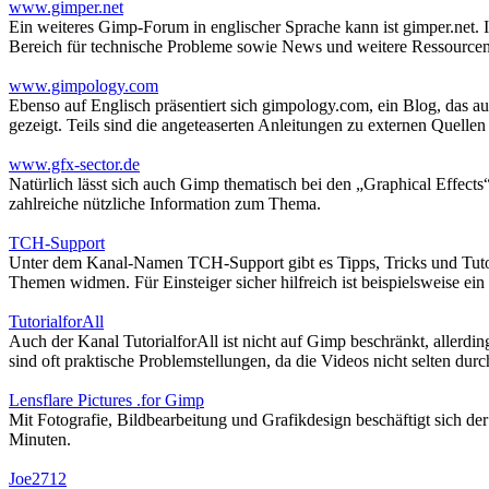
www.gimper.net
Ein weiteres Gimp-Forum in englischer Sprache kann ist gimper.net. I
Bereich für technische Probleme sowie News und weitere Ressourcen
www.gimpology.com
Ebenso auf Englisch präsentiert sich gimpology.com, ein Blog, das a
gezeigt. Teils sind die angeteaserten Anleitungen zu externen Quellen v
www.gfx-sector.de
Natürlich lässt sich auch Gimp thematisch bei den „Graphical Effects
zahlreiche nützliche Information zum Thema.
TCH-Support
Unter dem Kanal-Namen TCH-Support gibt es Tipps, Tricks und Tutori
Themen widmen. Für Einsteiger sicher hilfreich ist beispielsweise ei
TutorialforAll
Auch der Kanal TutorialforAll ist nicht auf Gimp beschränkt, allerdi
sind oft praktische Problemstellungen, da die Videos nicht selten dur
Lensflare Pictures .for Gimp
Mit Fotografie, Bildbearbeitung und Grafikdesign beschäftigt sich der
Minuten.
Joe2712