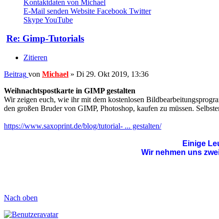
Kontaktdaten von Michael
E-Mail senden
Website
Facebook
Twitter
Skype
YouTube
Re: Gimp-Tutorials
Zitieren
Beitrag
von
Michael
»
Di 29. Okt 2019, 13:36
Weihnachtspostkarte in GIMP gestalten
Wir zeigen euch, wie ihr mit dem kostenlosen Bildbearbeitungsprogram
den großen Bruder von GIMP, Photoshop, kaufen zu müssen. Selbsters
https://www.saxoprint.de/blog/tutorial- ... gestalten/
Einige Le
Wir nehmen uns zweim
Nach oben