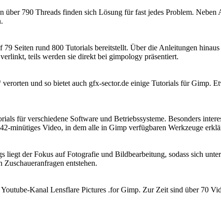
n über 790 Threads finden sich Lösung für fast jedes Problem. Neben A
.
uf 79 Seiten rund 800 Tutorials bereitstellt. Über die Anleitungen hi
erlinkt, teils werden sie direkt bei gimpology präsentiert.
“ verorten und so bietet auch gfx-sector.de einige Tutorials für Gimp.
als für verschiedene Software und Betriebssysteme. Besonders interes
n 42-minütiges Video, in dem alle in Gimp verfügbaren Werkzeuge erklä
ngs liegt der Fokus auf Fotografie und Bildbearbeitung, sodass sich un
ch Zuschaueranfragen entstehen.
 Youtube-Kanal Lensflare Pictures .for Gimp. Zur Zeit sind über 70 Vide