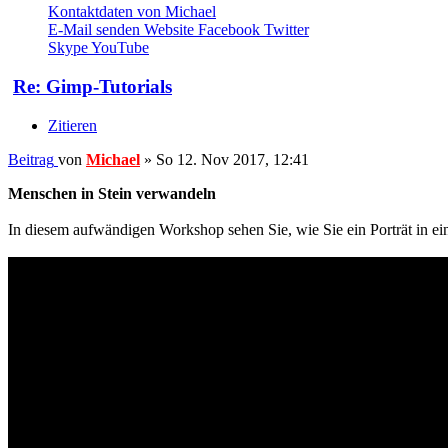
Kontaktdaten von Michael
E-Mail senden
Website
Facebook
Twitter
Skype
YouTube
Re: Gimp-Tutorials
Zitieren
Beitrag
von
Michael
»
So 12. Nov 2017, 12:41
Menschen in Stein verwandeln
In diesem aufwändigen Workshop sehen Sie, wie Sie ein Porträt in eine