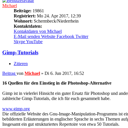
Michael
Beiträge:
19861
Registriert:
Mo 24. Apr 2017, 12:39
Wohnort:
Schermbeck/Niederrhein
Kontaktdaten:
Kontaktdaten von Michael
E-Mail senden
Website
Facebook
Twitter
Skype
YouTube
Gimp-Tutorials
Zitieren
Beitrag
von
Michael
»
Di 6. Jun 2017, 16:52
16 Quellen für den Einstieg in die Photoshop-Alternative
Gimp ist in vielerlei Hinsicht ein guter Ersatz für Photoshop und an
zahlreiche Gimp-Tutorials, die ich für euch gesammelt habe.
www.gimp.org
Die offizielle Website des Gnu-Image-Manipulation-Programms ist ein
bebilderten Erläuterungen in englischer Sprache in sechs Themen au
Insgesamt ein gut strukturiertes Repertoire von etwa 50 Tutorials.