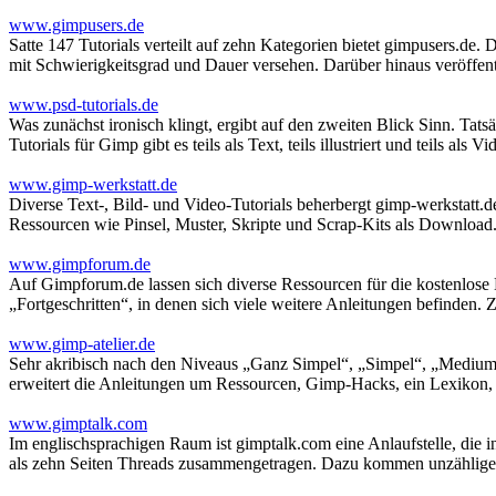
www.gimpusers.de
Satte 147 Tutorials verteilt auf zehn Kategorien bietet gimpusers.de.
mit Schwierigkeitsgrad und Dauer versehen. Darüber hinaus veröffent
www.psd-tutorials.de
Was zunächst ironisch klingt, ergibt auf den zweiten Blick Sinn. Tatsä
Tutorials für Gimp gibt es teils als Text, teils illustriert und teils als Vi
www.gimp-werkstatt.de
Diverse Text-, Bild- und Video-Tutorials beherbergt gimp-werkstatt.
Ressourcen wie Pinsel, Muster, Skripte und Scrap-Kits als Downloa
www.gimpforum.de
Auf Gimpforum.de lassen sich diverse Ressourcen für die kostenlos
„Fortgeschritten“, in denen sich viele weitere Anleitungen befinden. 
www.gimp-atelier.de
Sehr akribisch nach den Niveaus „Ganz Simpel“, „Simpel“, „Medium“ u
erweitert die Anleitungen um Ressourcen, Gimp-Hacks, ein Lexiko
www.gimptalk.com
Im englischsprachigen Raum ist gimptalk.com eine Anlaufstelle, die 
als zehn Seiten Threads zusammengetragen. Dazu kommen unzählige An