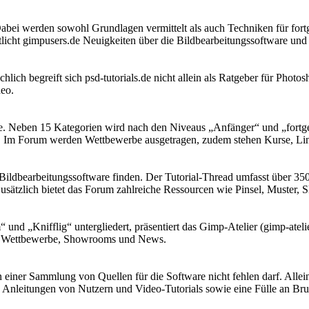
 Dabei werden sowohl Grundlagen vermittelt als auch Techniken für fort
licht gimpusers.de Neuigkeiten über die Bildbearbeitungssoftware und
chlich begreift sich psd-tutorials.de nicht allein als Ratgeber für Photo
deo.
de. Neben 15 Kategorien wird nach den Niveaus „Anfänger“ und „fortges
d. Im Forum werden Wettbewerbe ausgetragen, zudem stehen Kurse, Lin
e Bildbearbeitungssoftware finden. Der Tutorial-Thread umfasst über
Zusätzlich bietet das Forum zahlreiche Ressourcen wie Pinsel, Muster, 
nd „Knifflig“ untergliedert, präsentiert das Gimp-Atelier (gimp-ateli
n, Wettbewerbe, Showrooms und News.
in einer Sammlung von Quellen für die Software nicht fehlen darf. Al
leitungen von Nutzern und Video-Tutorials sowie eine Fülle an Brush